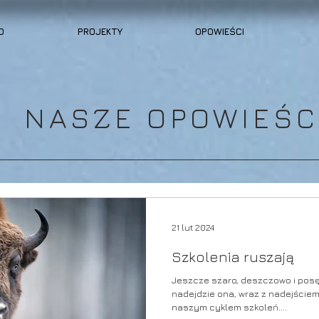
O
PROJEKTY
OPOWIEŚCI
NASZE OPOWIEŚC
21 lut 2024
Szkolenia ruszają
Jeszcze szaro, deszczowo i posę
nadejdzie ona, wraz z nadejściem
naszym cyklem szkoleń....