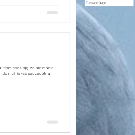
Żurawie
(143)
143 posty
 Mam nadzieję, że nie macie
m do nich jakąś szczególną