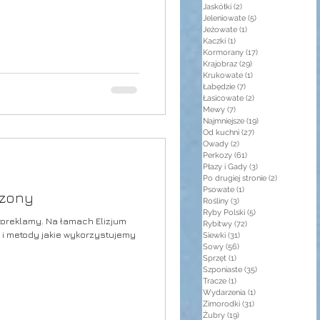
Jaskółki
(2)
2 posty
Jeleniowate
(5)
5 postów
Jeżowate
(1)
1 post
Kaczki
(1)
1 post
Kormorany
(17)
17 postów
Krajobraz
(29)
29 postów
Krukowate
(1)
1 post
Łabędzie
(7)
7 postów
Łasicowate
(2)
2 posty
Mewy
(7)
7 postów
Najmniejsze
(19)
19 postów
Od kuchni
(27)
27 postów
Owady
(2)
2 posty
Perkozy
(61)
61 postów
Płazy i Gady
(3)
3 posty
Po drugiej stronie
(2)
2 posty
Psowate
(1)
1 post
szony
Rośliny
(3)
3 posty
Ryby Polski
(5)
5 postów
toreklamy. Na łamach Elizjum
Rybitwy
(72)
72 posty
i metody jakie wykorzystujemy
Siewki
(31)
31 postów
Sowy
(56)
56 postów
Sprzęt
(1)
1 post
Szponiaste
(35)
35 postów
Tracze
(1)
1 post
Wydarzenia
(1)
1 post
Zimorodki
(31)
31 postów
Żubry
(19)
19 postów