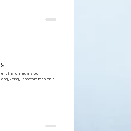
py
ne już snujemy się po
otyk zimy, ostatnie tchnienie i