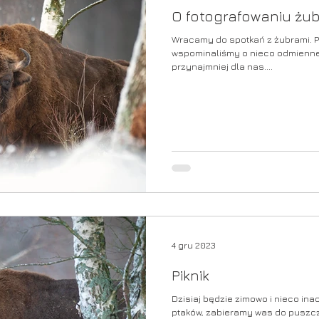
O fotografowaniu żub
Wracamy do spotkań z żubrami. Pr
wspominaliśmy o nieco odmiennej
przynajmniej dla nas....
4 gru 2023
Piknik
Dzisiaj będzie zimowo i nieco ina
ptaków, zabieramy was do puszczy