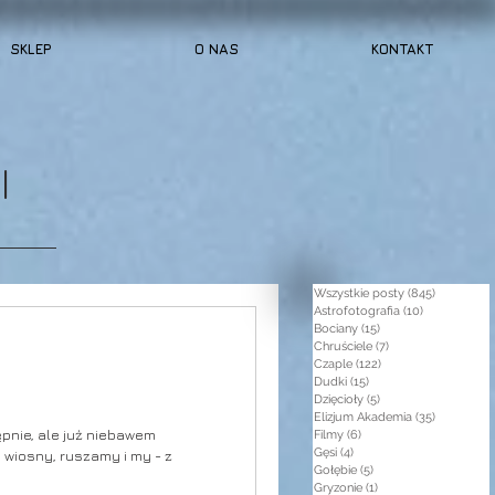
SKLEP
O NAS
KONTAKT
I
Wszystkie posty
(845)
845 post
Astrofotografia
(10)
10 postów
Bociany
(15)
15 postów
Chruściele
(7)
7 postów
Czaple
(122)
122 posty
Dudki
(15)
15 postów
Dzięcioły
(5)
5 postów
Elizjum Akademia
(35)
35 postów
pnie, ale już niebawem
Filmy
(6)
6 postów
Gęsi
(4)
4 posty
 wiosny, ruszamy i my - z
Gołębie
(5)
5 postów
Gryzonie
(1)
1 post