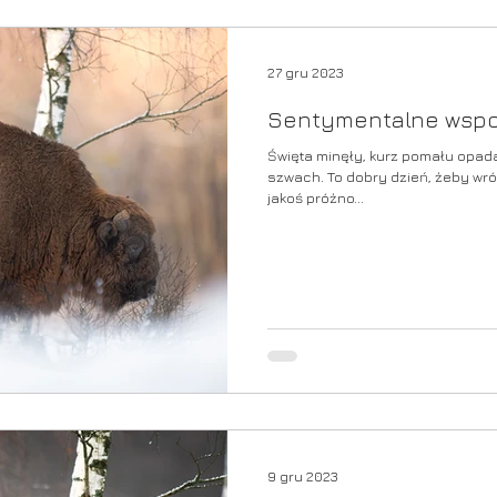
27 gru 2023
Sentymentalne wsp
Święta minęły, kurz pomału opad
szwach. To dobry dzień, żeby wróc
jakoś próżno...
9 gru 2023