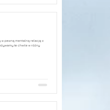
 w pewną mentalną relację z
żywamy te chwile w różny