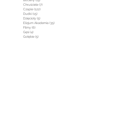
Bociany
(15)
15 postów
Chruściele
(7)
7 postów
Czaple
(122)
122 posty
Dudki
(15)
15 postów
Dzięcioły
(5)
5 postów
Elizjum Akademia
(35)
35 postów
Filmy
(6)
6 postów
Gęsi
(4)
4 posty
Gołębie
(5)
5 postów
Gryzonie
(1)
1 post
Jaskółki
(2)
2 posty
Jeleniowate
(5)
5 postów
Jeżowate
(1)
1 post
Kaczki
(1)
1 post
Kormorany
(17)
17 postów
Krajobraz
(29)
29 postów
Krukowate
(1)
1 post
Łabędzie
(7)
7 postów
Łasicowate
(2)
2 posty
Mewy
(7)
7 postów
Najmniejsze
(19)
19 postów
Od kuchni
(27)
27 postów
Owady
(2)
2 posty
Perkozy
(61)
61 postów
Płazy i Gady
(3)
3 posty
Po drugiej stronie
(2)
2 posty
Psowate
(1)
1 post
Rośliny
(3)
3 posty