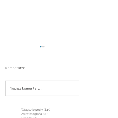
Taniec
Komentarze
Już niebawem
Napisz komentarz...
Wszystkie posty
(845)
845 postów
Astrofotografia
(10)
10 postów