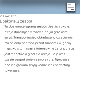
20 kwi 2017
Doskonały zespół
To doskonale zgrany zespół. Jest ich dwoje, 
dwoje dorosłych z rozdzielonym grafikiem 
zajęć. Transportowiec obładowany dzieciarnią 
ma na celu ochronę przed zimnem i wilgocią, 
myśliwy w tym czasie intensywnie żeruje, pracy 
jest mnóstwo, a głód nie ustaje. Po jakimś 
czasie zespół zmienia swoje role. Tymczasem 
nad ich głowami krąży komar, ich i nasz stały 
towarzysz.