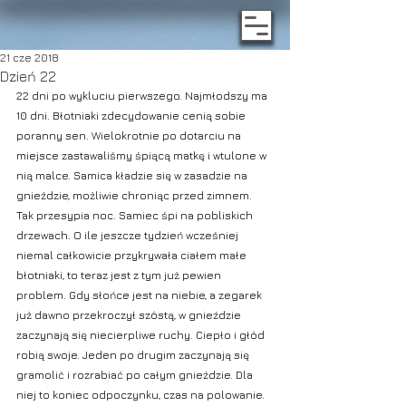
21 cze 2018
Dzień 22
22 dni po wykluciu pierwszego. Najmłodszy ma 
10 dni. Błotniaki zdecydowanie cenią sobie 
poranny sen. Wielokrotnie po dotarciu na 
miejsce zastawaliśmy śpiącą matkę i wtulone w 
nią malce. Samica kładzie się w zasadzie na 
gnieździe, możliwie chroniąc przed zimnem. 
Tak przesypia noc. Samiec śpi na pobliskich 
drzewach. O ile jeszcze tydzień wcześniej 
niemal całkowicie przykrywała ciałem małe 
błotniaki, to teraz jest z tym już pewien 
problem. Gdy słońce jest na niebie, a zegarek 
już dawno przekroczył szóstą, w gnieździe 
zaczynają się niecierpliwe ruchy. Ciepło i głód 
robią swoje. Jeden po drugim zaczynają się 
gramolić i rozrabiać po całym gnieździe. Dla 
niej to koniec odpoczynku, czas na polowanie. 