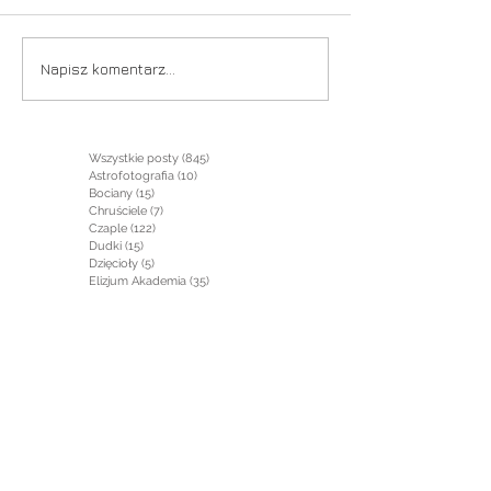
Gdy padał śnieg
Napisz komentarz...
Wszystkie posty
(845)
845 postów
Astrofotografia
(10)
10 postów
Bociany
(15)
15 postów
Chruściele
(7)
7 postów
Czaple
(122)
122 posty
Dudki
(15)
15 postów
Dzięcioły
(5)
5 postów
Elizjum Akademia
(35)
35 postów
Filmy
(6)
6 postów
Gęsi
(4)
4 posty
Gołębie
(5)
5 postów
Gryzonie
(1)
1 post
Jaskółki
(2)
2 posty
Jeleniowate
(5)
5 postów
Jeżowate
(1)
1 post
Kaczki
(1)
1 post
Kormorany
(17)
17 postów
Krajobraz
(29)
29 postów
Krukowate
(1)
1 post