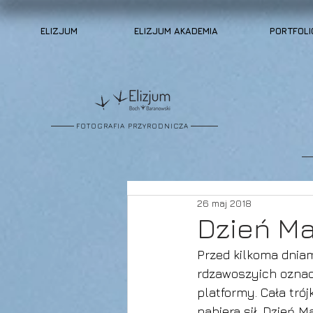
ELIZJUM
ELIZJUM AKADEMIA
PORTFOLI
FOTOGRAFIA PRZYRODNICZA
26 maj 2018
Dzień M
Przed kilkoma dniam
rdzawoszyich oznac
platformy. Cała trój
nabiera sił. Dzień 