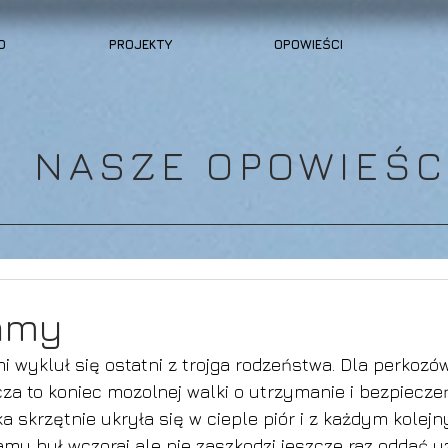
O
PROJEKTY
OPOWIEŚCI
NASZE OPOWIEŚC
amy
i wykluł się ostatni z trojga rodzeństwa. Dla perkozó
za to koniec mozolnej walki o utrzymanie i bezpiecze
ka skrzętnie ukryła się w cieple piór i z każdym kole
Mamy był wczoraj ale nie zaszkodzi jeszcze raz oddać u