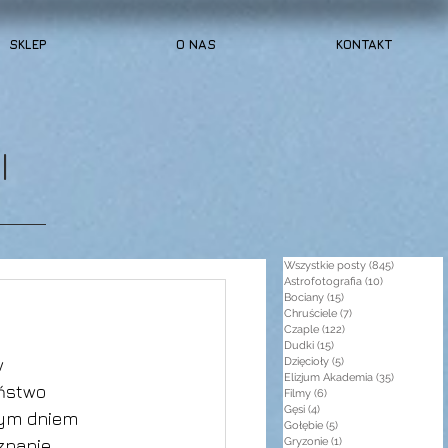
SKLEP
O NAS
KONTAKT
I
Wszystkie posty
(845)
845 post
Astrofotografia
(10)
10 postów
Bociany
(15)
15 postów
Chruściele
(7)
7 postów
Czaple
(122)
122 posty
Dudki
(15)
15 postów
w 
Dzięcioły
(5)
5 postów
Elizjum Akademia
(35)
35 postów
ństwo 
Filmy
(6)
6 postów
Gęsi
(4)
4 posty
jnym dniem 
Gołębie
(5)
5 postów
znanie 
Gryzonie
(1)
1 post