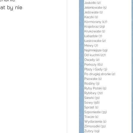
Jaskółki
(2)
2 posty
t by nie 
Jeleniowate
(5)
5 postów
Jeżowate
(1)
1 post
Kaczki
(1)
1 post
Kormorany
(17)
17 postów
Krajobraz
(29)
29 postów
Krukowate
(1)
1 post
Łabędzie
(7)
7 postów
Łasicowate
(2)
2 posty
Mewy
(7)
7 postów
Najmniejsze
(19)
19 postów
Od kuchni
(27)
27 postów
Owady
(2)
2 posty
Perkozy
(61)
61 postów
Płazy i Gady
(3)
3 posty
Po drugiej stronie
(2)
2 posty
Psowate
(1)
1 post
Rośliny
(3)
3 posty
Ryby Polski
(5)
5 postów
Rybitwy
(72)
72 posty
Siewki
(31)
31 postów
Sowy
(56)
56 postów
Sprzęt
(1)
1 post
Szponiaste
(35)
35 postów
Tracze
(1)
1 post
Wydarzenia
(1)
1 post
Zimorodki
(31)
31 postów
Żubry
(19)
19 postów