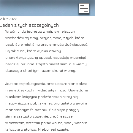
2 lut 2022
Jeden z tych szczególnych
Wróćmy  do jednego z najpiękniejszych 
wschodów tej zimy, przynajmniej z tych, które 
osobiście mieliśmy przyjemność doświadczyć. 
Są takie dni, które w jakiś dziwny i 
charakterystyczny sposób zapadają w pamięć 
bardziej niż inne. Często nawet sami nie wiemy 
dlaczego, choć tym razem akurat wiemy.
Jest początek stycznia, przez oszronione okna 
niewielkiej kuchni widać siłę mrozu. Oświetlone 
blaskiem księżyca podwóreczko skrzy się 
malowniczo, a pobliskie jezioro ustało w swoim 
monotonnym falowaniu. Ściśnięte potęgą 
zimna zastygło zupełnie, choć jeszcze 
wieczorem, ostatnia połać wolnej wody wesoło 
tańczyła w słońcu. Niebo jest czyste, 