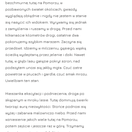
bezchmurne, tutaj na Pomorzu, w 
pozbawionych świateł okolicach, gwiazdy 
wyglądają obłędnie i nigdy nie jestem w stanie 
się nasycić ich widokiem. Wyrywamy się jednak 
z zamyślenia i ruszamy w drogę. Przed nami 
kilkanaście kilometrów drogi, ostatnie dwa 
pokonujemy szybkim marszem. Zaczyna się 
przedświt. Idziemy w milczeniu, gęsiego, wąską 
ścieżką wydeptaną przez jelenie i dziki. Nawet 
tutaj, w głębi lasu gałęzie pokrył szron, nad 
podszytem unosi się jakby mgła. Czuć ostre 
powietrze w płucach i gardle, czuć smak mrozu. 
Uwielbiam ten stan. 
Mieszanka ekscytacji i podniecenia, droga po 
skąpanym w mroku lesie. Tutaj dominują świerki 
tworząc aurę niezwykłości. Słońce podnosi się 
wyżej i zabarwia malowniczo niebo. Przed nami 
wzniesienie jakich wiele tutaj na Pomorzu, 
potem zejście i jeszcze raz w górę. Trzymamy 