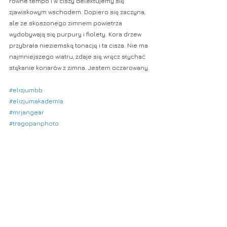
równe tempo i w ciszy delektujemy się 
zjawiskowym wschodem. Dopiero się zaczyna, 
ale ze skoszonego zimnem powietrza 
wydobywają się purpury i fiolety. Kora drzew 
przybrała nieziemską tonację i ta cisza. Nie ma 
najmniejszego wiatru, zdaje się wręcz słychać 
stękanie konarów z zimna. Jestem oczarowany.
#elizjumbb
#elizjumakademia
#mrjangear
#tragopanphoto