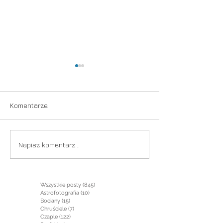
Komentarze
Nadchodzi jesień
Wiosna jak za 
Napisz komentarz...
lat
Wszystkie posty
(845)
845 postów
Astrofotografia
(10)
10 postów
Bociany
(15)
15 postów
Chruściele
(7)
7 postów
Czaple
(122)
122 posty