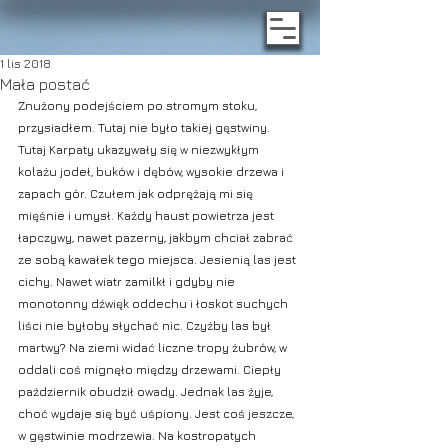
1 lis 2018
Mała postać
Znużony podejściem po stromym stoku, 
przysiadłem. Tutaj nie było takiej gęstwiny. 
Tutaj Karpaty ukazywały się w niezwykłym 
kolażu jodeł, buków i dębów, wysokie drzewa i 
zapach gór. Czułem jak odprężają mi się 
mięśnie i umysł. Każdy haust powietrza jest 
łapczywy, nawet pazerny, jakbym chciał zabrać 
ze sobą kawałek tego miejsca. Jesienią las jest 
cichy. Nawet wiatr zamilkł i gdyby nie 
monotonny dźwięk oddechu i łoskot suchych 
liści nie byłoby słychać nic. Czyżby las był 
martwy? Na ziemi widać liczne tropy żubrów, w 
oddali coś mignęło między drzewami. Ciepły 
październik obudził owady. Jednak las żyje, 
choć wydaje się być uśpiony. Jest coś jeszcze, 
w gęstwinie modrzewia. Na kostropatych 