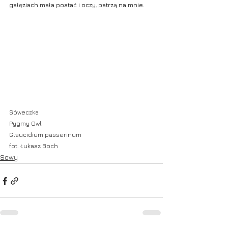
gałęziach mała postać i oczy, patrzą na mnie.
Sóweczka
Pygmy Owl
Glaucidium passerinum
fot. Łukasz Boch
Sowy