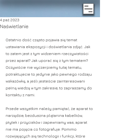
4 paź 2023
Naświetlanie
Ostatnio dość często pojawia się temat 
ustawiania ekspozycji i doświetlania zdjęć. Jak 
to zatem jest z tym widzeniem rzeczywistości 
przez aparat? Jak uporać się z tym tematem? 
Oczywiście nie wyczerpiemy tutaj tematu, 
potraktujecie to jedynie jako pewnego rodzaju 
wskazówkę, a jeśli jesteście zainteresowani 
pełną wiedzą w tym zakresie, to zapraszamy do 
kontaktu z nami. 
Przede wszystkim należy pamiętać, że aparat to 
narzędzie, bezduszna plątanina kabelków, 
płytek i przycisków i zapewniamy was, aparat 
nie ma pojęcia co fotografuje. Pomimo 
rozwijających się technologii i funkcji, które 