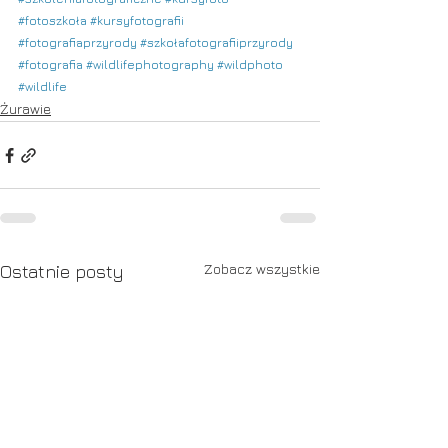
#fotoszkoła
#kursyfotografii
#fotografiaprzyrody
#szkołafotografiiprzyrody
#fotografia
#wildlifephotography
#wildphoto
#wildlife
Żurawie
Zobacz wszystkie
Ostatnie posty