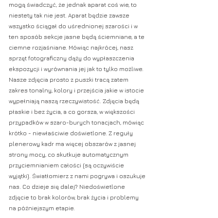
mogą świadczyć, że jednak aparat coś wie, to 
niestety tak nie jest. Aparat będzie zawsze 
wszystko ściągał do uśrednionej szarości i w 
ten sposób sekcje jasne będą ściemniane, a te 
ciemne rozjaśniane. Mówiąc najkrócej, nasz 
sprzęt fotograficzny dąży do wypłaszczenia 
ekspozycji i wyrównania jej jak to tylko możliwe. 
Nasze zdjęcia prosto z puszki tracą zatem 
zakres tonalny, kolory i przejścia jakie w istocie 
wypełniają naszą rzeczywistość. Zdjęcia będą 
płaskie i bez życia, a co gorsza, w większości 
przypadków w szaro-burych tonacjach, mówiąc 
krótko - niewłaściwie doświetlone. Z reguły 
plenerowy kadr ma więcej obszarów z jasnej 
strony mocy, co skutkuje automatycznym 
przyciemnianiem całości (są oczywiście 
wyjątki). Światłomierz z nami pogrywa i oszukuje 
nas. Co dzieje się dalej? Niedoświetlone 
zdjęcie to brak kolorów, brak życia i problemy 
na późniejszym etapie.  