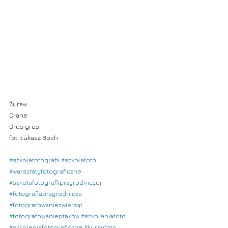
Żuraw
Crane
Grus grus
fot. Łukasz Boch
#szkołafotografii
#szkołafoto
#warsztatyfotograficzne
#szkołafotografiiprzyrodniczej
#fotografiaprzyrodnicza
#fotografowaniezwierząt
#fotografowanieptaków
#szkoleniafoto
#szkoleniafotograficzne
#kursyfoto