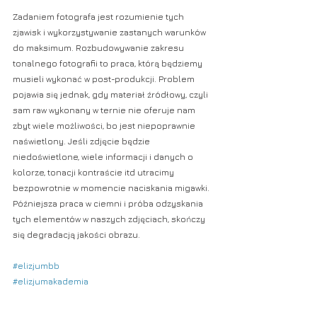
Zadaniem fotografa jest rozumienie tych 
zjawisk i wykorzystywanie zastanych warunków 
do maksimum. Rozbudowywanie zakresu 
tonalnego fotografii to praca, którą będziemy 
musieli wykonać w post-produkcji. Problem 
pojawia się jednak, gdy materiał źródłowy, czyli 
sam raw wykonany w ternie nie oferuje nam 
zbyt wiele możliwości, bo jest niepoprawnie 
naświetlony. Jeśli zdjęcie będzie 
niedoświetlone, wiele informacji i danych o 
kolorze, tonacji kontraście itd utracimy 
bezpowrotnie w momencie naciskania migawki. 
Późniejsza praca w ciemni i próba odzyskania 
tych elementów w naszych zdjęciach, skończy 
się degradacją jakości obrazu. 
#elizjumbb
#elizjumakademia