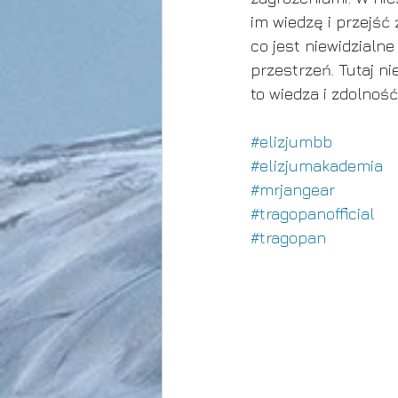
im wiedzę i przejś
co jest niewidzialne
przestrzeń. Tutaj n
to wiedza i zdolność
#elizjumbb
#elizjumakademia
#mrjangear
#tragopanofficial
#tragopan