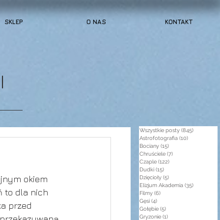
SKLEP
O NAS
KONTAKT
I
Wszystkie posty
(845)
845 post
Astrofotografia
(10)
10 postów
Bociany
(15)
15 postów
Chruściele
(7)
7 postów
Czaple
(122)
122 posty
Dudki
(15)
15 postów
ujnym okiem 
Dzięcioły
(5)
5 postów
Elizjum Akademia
(35)
35 postów
 to dla nich 
Filmy
(6)
6 postów
Gęsi
(4)
4 posty
a przed 
Gołębie
(5)
5 postów
ą przekazywaną 
Gryzonie
(1)
1 post