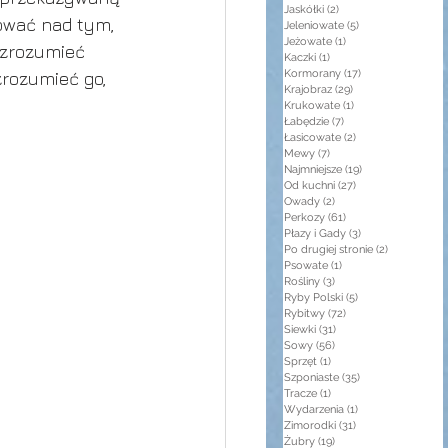
Jaskółki
(2)
2 posty
ować nad tym, 
Jeleniowate
(5)
5 postów
Jeżowate
(1)
1 post
 zrozumieć 
Kaczki
(1)
1 post
Kormorany
(17)
17 postów
zrozumieć go, 
Krajobraz
(29)
29 postów
Krukowate
(1)
1 post
Łabędzie
(7)
7 postów
Łasicowate
(2)
2 posty
Mewy
(7)
7 postów
Najmniejsze
(19)
19 postów
Od kuchni
(27)
27 postów
Owady
(2)
2 posty
Perkozy
(61)
61 postów
Płazy i Gady
(3)
3 posty
Po drugiej stronie
(2)
2 posty
Psowate
(1)
1 post
Rośliny
(3)
3 posty
Ryby Polski
(5)
5 postów
Rybitwy
(72)
72 posty
Siewki
(31)
31 postów
Sowy
(56)
56 postów
Sprzęt
(1)
1 post
Szponiaste
(35)
35 postów
Tracze
(1)
1 post
Wydarzenia
(1)
1 post
Zimorodki
(31)
31 postów
Żubry
(19)
19 postów