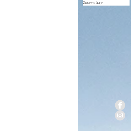
Żurawie
(143)
143 posty