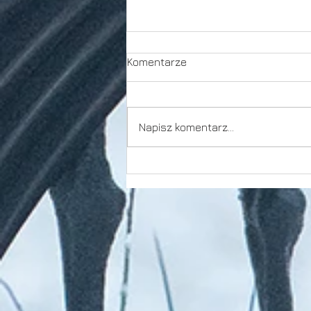
Komentarze
Ujarzmić światło
Napisz komentarz...