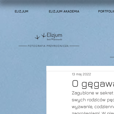
ELIZJUM
ELIZJUM AKADEMIA
PORTFOLI
FOTOGRAFIA PRZYRODNICZA
13 maj 2022
O gęgaw
Zagubione w sekretn
swych rodziców pędz
wyzwanie, codzienna
zagrożeniami. W ni