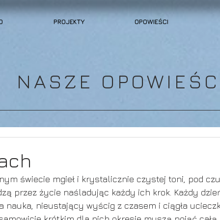
O
PROJEKTY
OPOWIEŚCI
NASZE OPOWIEŚC
ach
ym świecie mgieł i krystalicznie czystej toni, pod cz
ą przez życie naśladując każdy ich krok. Każdy dzień
 nauka, nieustający wyścig z czasem i ciągła ucieczk
esamowicie krótkim dla nich okresie muszą pojąć cał