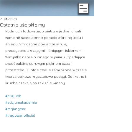
7 lut 2023
Ostatnie uściski zimy
Podmuch lodowatego wiatru w jednej chwili 
zamienił szare senne połacie w krainę lodu i 
śniegu. Zmrożone powietrze wiruje, 
przesycone skrzącymi i lśniącymi iskierkami. 
Wszystko nabrało innego wymiaru. Opadająca 
szadź zaklina surowym pięknem czas i 
przestrzeń.  Ulotne chwile zamrożone w czasie 
tworzą bajkowe kryształowe posągi. Delikatne i 
kruche czekają na zaklęcie wiosny.
#elizjubb
#elizjumakademia
#mrjangear
#tragopanofficial