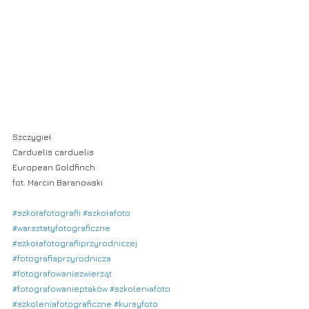
Szczygieł
Carduelis carduelis
European Goldfinch
fot. Marcin Baranowski
#szkołafotografii
#szkołafoto
#warsztatyfotograficzne
#szkołafotografiiprzyrodniczej
#fotografiaprzyrodnicza
#fotografowaniezwierząt
#fotografowanieptaków
#szkoleniafoto
#szkoleniafotograficzne
#kursyfoto