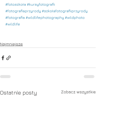
#fotoszkoła
#kursyfotografii
#fotografiaprzyrody
#szkołafotografiiprzyrody
#fotografia
#wildlifephotography
#wildphoto
#wildlife
Najmniejsze
Zobacz wszystkie
Ostatnie posty