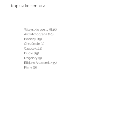
Napisz komentarz...
Wszystkie posty
(845)
845 postów
Astrofotografia
(10)
10 postów
Bociany
(15)
15 postów
Chruściele
(7)
7 postów
Czaple
(122)
122 posty
Dudki
(15)
15 postów
Dzięcioły
(5)
5 postów
Elizjum Akademia
(35)
35 postów
Filmy
(6)
6 postów
Gęsi
(4)
4 posty
Gołębie
(5)
5 postów
Gryzonie
(1)
1 post
Jaskółki
(2)
2 posty
Jeleniowate
(5)
5 postów
Jeżowate
(1)
1 post
Kaczki
(1)
1 post
Kormorany
(17)
17 postów
Krajobraz
(29)
29 postów
Krukowate
(1)
1 post
Łabędzie
(7)
7 postów
Łasicowate
(2)
2 posty
Mewy
(7)
7 postów