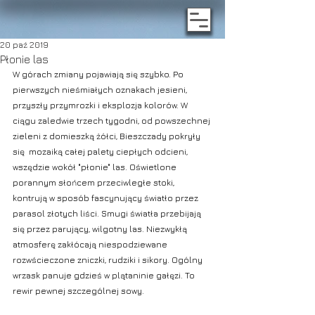
20 paź 2019
Płonie las
W górach zmiany pojawiają się szybko. Po 
pierwszych nieśmiałych oznakach jesieni, 
przyszły przymrozki i eksplozja kolorów. W 
ciągu zaledwie trzech tygodni, od powszechnej 
zieleni z domieszką żółci, Bieszczady pokryły 
się  mozaiką całej palety ciepłych odcieni, 
wszędzie wokół "płonie" las. Oświetlone 
porannym słońcem przeciwległe stoki, 
kontrują w sposób fascynujący światło przez 
parasol złotych liści. Smugi światła przebijają 
się przez parujący, wilgotny las. Niezwykłą 
atmosferę zakłócają niespodziewane 
rozwścieczone zniczki, rudziki i sikory. Ogólny 
wrzask panuje gdzieś w plątaninie gałęzi. To 
rewir pewnej szczególnej sowy.