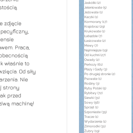
Jaskółki
(2)
2 posty
stością.
Jeleniowate
(5)
5 postów
Jeżowate
(1)
1 post
Kaczki
(1)
1 post
Kormorany
(17)
17 postów
e zdjęcie 
Krajobraz
(29)
29 postów
pecyficzny, 
Krukowate
(1)
1 post
Łabędzie
(7)
7 postów
ensie 
Łasicowate
(2)
2 posty
Mewy
(7)
7 postów
awem. Praca, 
Najmniejsze
(19)
19 postów
eobecnością 
Od kuchni
(27)
27 postów
Owady
(2)
2 posty
k właśnie to 
Perkozy
(61)
61 postów
Płazy i Gady
(3)
3 posty
ięcia. Od siły 
Po drugiej stronie
(2)
2 posty
rzenia. Nie 
Psowate
(1)
1 post
Rośliny
(3)
3 posty
j strony 
Ryby Polski
(5)
5 postów
Rybitwy
(72)
72 posty
ak przed 
Siewki
(31)
31 postów
dziwą machinę! 
Sowy
(56)
56 postów
Sprzęt
(1)
1 post
Szponiaste
(35)
35 postów
Tracze
(1)
1 post
Wydarzenia
(1)
1 post
Zimorodki
(31)
31 postów
Żubry
(19)
19 postów