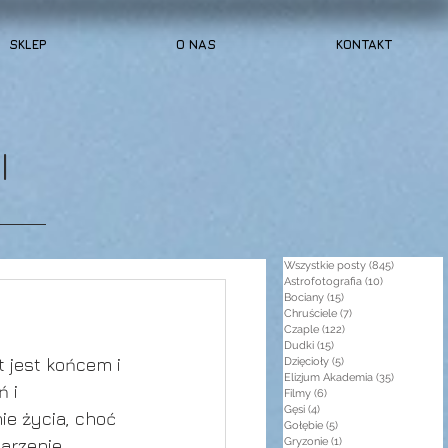
SKLEP
O NAS
KONTAKT
I
Wszystkie posty
(845)
845 post
Astrofotografia
(10)
10 postów
Bociany
(15)
15 postów
Chruściele
(7)
7 postów
Czaple
(122)
122 posty
Dudki
(15)
15 postów
 jest końcem i 
Dzięcioły
(5)
5 postów
Elizjum Akademia
(35)
35 postów
 i 
Filmy
(6)
6 postów
Gęsi
(4)
4 posty
ie życia, choć 
Gołębie
(5)
5 postów
arzenie. 
Gryzonie
(1)
1 post