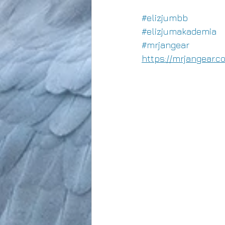
#elizjumbb
#elizjumakademia
#mrjangear
https://mrjangear.c