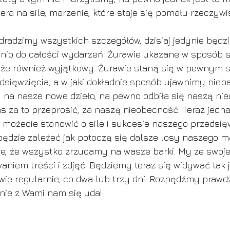
era na sile, marzenie, które staje się pomału rzeczywi
zdradzimy wszystkich szczegółów, dzisiaj jedynie będzi
nio do całości wydarzeń. Żurawie ukazane w sposób s
 że również wyjątkowy. Żurawie staną się w pewnym s
sięwzięcia, a w jaki dokładnie sposób ujawnimy nieb
 na nasze nowe dzieło, na pewno odbiła się naszą ni
as za to przeprosić, za naszą nieobecność. Teraz jedna
 możecie stanowić o sile i sukcesie naszego przedsięwz
będzie zależeć jak potoczą się dalsze losy naszego ma
e, że wszystko zrzucamy na wasze barki. My ze swoje
niem treści i zdjęć. Będziemy teraz się widywać tak j
liwie regularnie, co dwa lub trzy dni. Rozpędźmy praw
nie z Wami nam się uda!