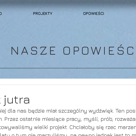
O
PROJEKTY
OPOWIEŚCI
NASZE OPOWIEŚC
 jutra
ej dla nas będzie miał szczególny wydźwięk. Ten post
 Przez ostatnie miesiące pracy, myśli, prób, rozważań
owywaliśmy wielki projekt. Chciałoby się rzec marzen
laty o tym nie marzyliśmy, na pewno jednak jest to m