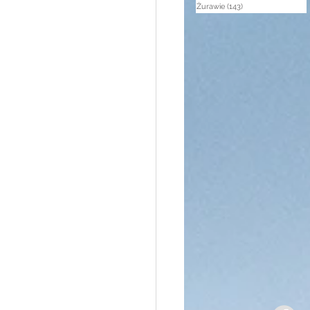
Żurawie
(143)
143 posty