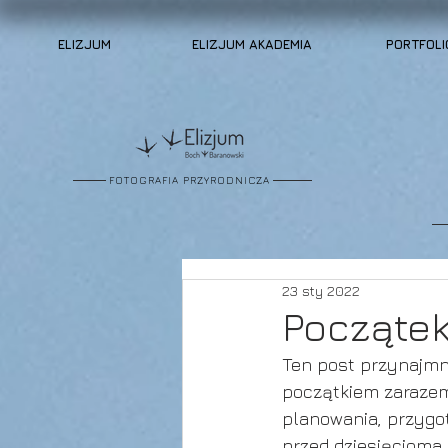
ELIZJUM
ELIZJUM AKADEMIA
PORTFOLI
FOTOGRAFIA PRZYRODNICZA
23 sty 2022
Początek
Ten post przynajmni
początkiem zarazem.
planowania, przygot
przed dziesięcioma 