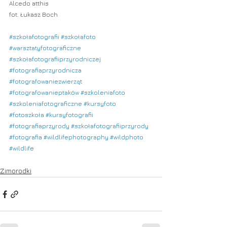
Alcedo atthis
fot. Łukasz Boch
#szkołafotografii
#szkołafoto
#warsztatyfotograficzne
#szkołafotografiiprzyrodniczej
#fotografiaprzyrodnicza
#fotografowaniezwierząt
#fotografowanieptaków
#szkoleniafoto
#szkoleniafotograficzne
#kursyfoto
#fotoszkoła
#kursyfotografii
#fotografiaprzyrody
#szkołafotografiiprzyrody
#fotografia
#wildlifephotography
#wildphoto
#wildlife
Zimorodki