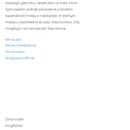
swojego gatunku, nawet jeśli to krew z krwi. 
Tymczasem jednak polowania w bliskim 
sąsiedztwie trwają w najlepsze. W jednym 
miejscu spotkałem aż pięć klejnocików. Cóż, 
mógłbym na nie patrzeć bez końca. 
#elizjubb
#elizjumakademia
#mrjangear
#tragopanofficial
Zimorodek
Kingfisher