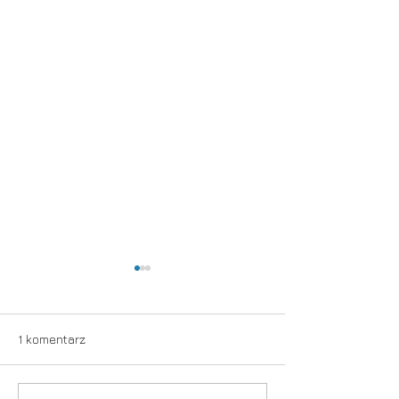
1 komentarz
Nieuchwytny
Sierpniowe impr