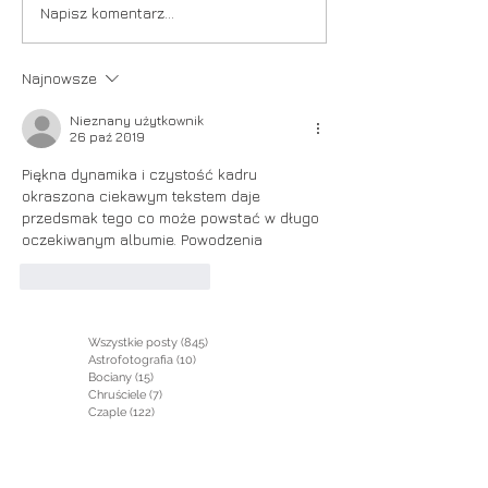
Napisz komentarz...
Najnowsze
Nieznany użytkownik
26 paź 2019
Piękna dynamika i czystość kadru 
okraszona ciekawym tekstem daje 
przedsmak tego co może powstać w długo 
oczekiwanym albumie. Powodzenia
Polub
Odpowiedz
Wszystkie posty
(845)
845 postów
Astrofotografia
(10)
10 postów
Bociany
(15)
15 postów
Chruściele
(7)
7 postów
Czaple
(122)
122 posty
Dudki
(15)
15 postów
Dzięcioły
(5)
5 postów
Elizjum Akademia
(35)
35 postów
Filmy
(6)
6 postów