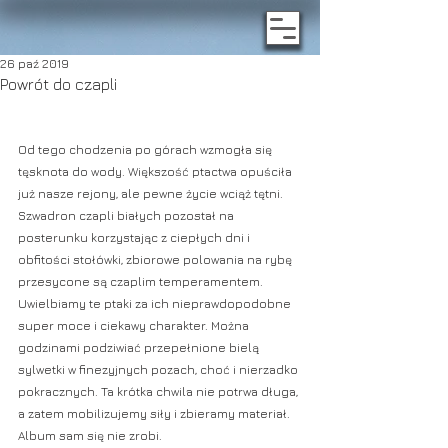
26 paź 2019
Powrót do czapli
Od tego chodzenia po górach wzmogła się 
tęsknota do wody. Większość ptactwa opuściła 
już nasze rejony, ale pewne życie wciąż tętni. 
Szwadron czapli białych pozostał na 
posterunku korzystając z ciepłych dni i 
obfitości stołówki, zbiorowe polowania na rybę 
przesycone są czaplim temperamentem. 
Uwielbiamy te ptaki za ich nieprawdopodobne 
super moce i ciekawy charakter. Można 
godzinami podziwiać przepełnione bielą 
sylwetki w finezyjnych pozach, choć i nierzadko 
pokracznych. Ta krótka chwila nie potrwa długa, 
a zatem mobilizujemy siły i zbieramy materiał. 
Album sam się nie zrobi. 