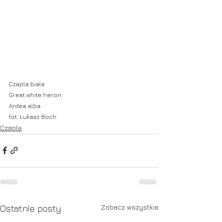
Czapla biała
Great white heron
Ardea alba 
fot. Łukasz Boch
Czaple
Zobacz wszystkie
Ostatnie posty