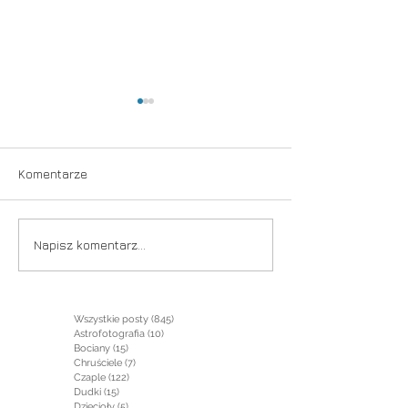
Komentarze
Wyścigi po rybę
Rodzina w komplecie
Napisz komentarz...
Wszystkie posty
(845)
845 postów
Astrofotografia
(10)
10 postów
Bociany
(15)
15 postów
Chruściele
(7)
7 postów
Czaple
(122)
122 posty
Dudki
(15)
15 postów
Dzięcioły
(5)
5 postów