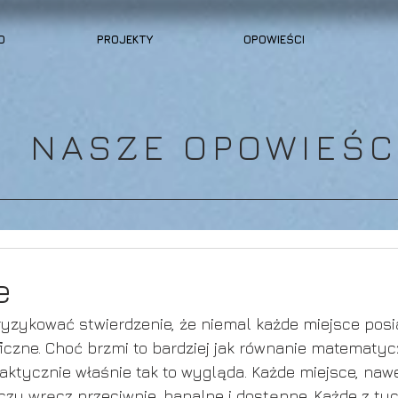
O
PROJEKTY
OPOWIEŚCI
NASZE OPOWIEŚC
e
ryzykować stwierdzenie, że niemal każde miejsce pos
ficzne. Choć brzmi to bardziej jak równanie matematycz
faktycznie właśnie tak to wygląda. Każde miejsce, naw
 czy wręcz przeciwnie, banalne i dostępne. Każde z ty