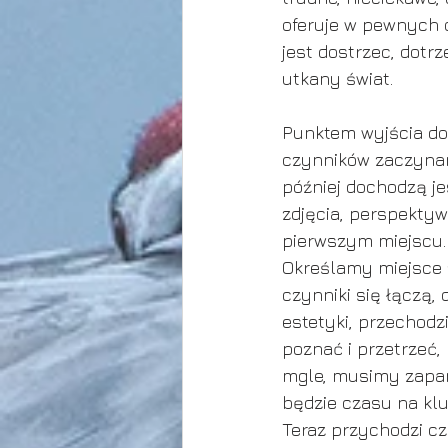
oferuje w pewnych o
jest dostrzec, dotrz
utkany świat. 
Punktem wyjścia do 
czynników zaczynam
później dochodzą j
zdjęcia, perspektywa
pierwszym miejscu.
Określamy miejsce z
czynniki się łączą,
estetyki, przechodz
poznać i przetrzeć
mgle, musimy zapami
będzie czasu na klu
Teraz przychodzi cz