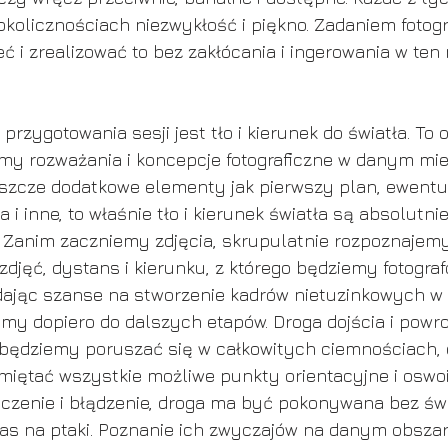
kolicznościach niezwykłość i piękno. Zadaniem fotogr
eć i zrealizować to bez zakłócania i ingerowania w ten 
przygotowania sesji jest tło i kierunek do światła. To
y rozważania i koncepcje fotograficzne w danym mie
eszcze dodatkowe elementy jak pierwszy plan, ewent
 i inne, to właśnie tło i kierunek światła są absolutnie
 Zanim zaczniemy zdjęcia, skrupulatnie rozpoznajemy 
djęć, dystans i kierunku, z którego będziemy fotograf
 dając szanse na stworzenie kadrów nietuzinkowych w 
imy dopiero do dalszych etapów. Droga dojścia i powr
, będziemy poruszać się w całkowitych ciemnościach, 
ętać wszystkie możliwe punkty orientacyjne i oswoić
czenie i błądzenie, droga ma być pokonywana bez świat
as na ptaki. Poznanie ich zwyczajów na danym obszarz