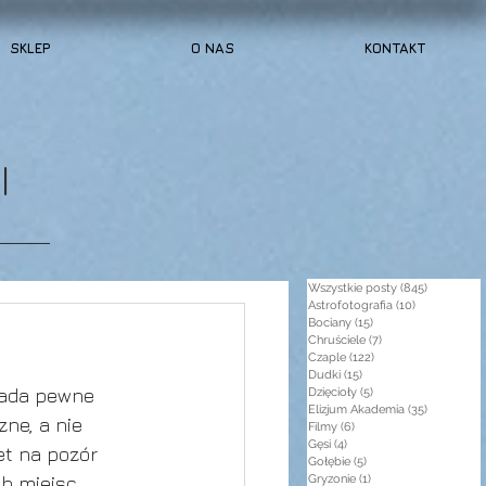
SKLEP
O NAS
KONTAKT
I
Wszystkie posty
(845)
845 post
Astrofotografia
(10)
10 postów
Bociany
(15)
15 postów
Chruściele
(7)
7 postów
Czaple
(122)
122 posty
Dudki
(15)
15 postów
iada pewne 
Dzięcioły
(5)
5 postów
Elizjum Akademia
(35)
35 postów
ne, a nie 
Filmy
(6)
6 postów
Gęsi
(4)
4 posty
et na pozór 
Gołębie
(5)
5 postów
ch miejsc 
Gryzonie
(1)
1 post