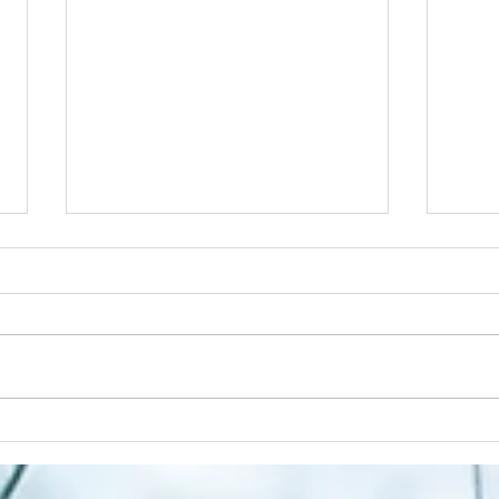
Nadchodzi jesień
Wios