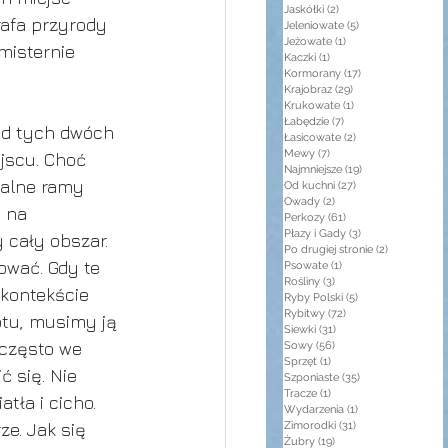
Jaskółki
(2)
2 posty
afa przyrody 
Jeleniowate
(5)
5 postów
Jeżowate
(1)
1 post
misternie 
Kaczki
(1)
1 post
Kormorany
(17)
17 postów
Krajobraz
(29)
29 postów
Krukowate
(1)
1 post
Łabędzie
(7)
7 postów
 od tych dwóch 
Łasicowate
(2)
2 posty
Mewy
(7)
7 postów
jscu. Choć 
Najmniejsze
(19)
19 postów
ualne ramy 
Od kuchni
(27)
27 postów
Owady
(2)
2 posty
 na 
Perkozy
(61)
61 postów
Płazy i Gady
(3)
3 posty
cały obszar. 
Po drugiej stronie
(2)
2 posty
ować. Gdy te 
Psowate
(1)
1 post
Rośliny
(3)
3 posty
kontekście 
Ryby Polski
(5)
5 postów
Rybitwy
(72)
72 posty
otu, musimy ją 
Siewki
(31)
31 postów
często we 
Sowy
(56)
56 postów
Sprzęt
(1)
1 post
 się. Nie 
Szponiaste
(35)
35 postów
Tracze
(1)
1 post
ła i cicho. 
Wydarzenia
(1)
1 post
e. Jak się 
Zimorodki
(31)
31 postów
Żubry
(19)
19 postów