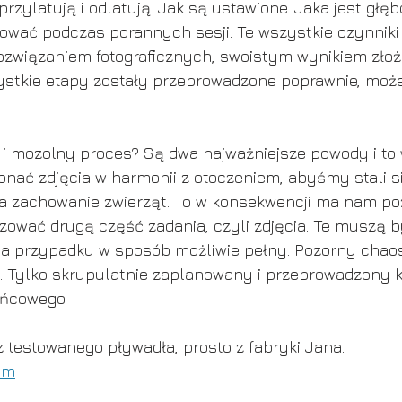
przylatują i odlatują. Jak są ustawione. Jaka jest głę
wać podczas porannych sesji. Te wszystkie czynniki
rozwiązaniem fotograficznych, swoistym wynikiem zło
zystkie etapy zostały przeprowadzone poprawnie, mo
i i mozolny proces? Są dwa najważniejsze powody i to w
onać zdjęcia w harmonii z otoczeniem, abyśmy stali si
na zachowanie zwierząt. To w konsekwencji ma nam po
lizować drugą część zadania, czyli zdjęcia. Te muszą b
ia przypadku w sposób możliwie pełny. Pozorny chaos
. Tylko skrupulatnie zaplanowany i przeprowadzony 
ońcowego. 
z testowanego pływadła, prosto z fabryki Jana.
om