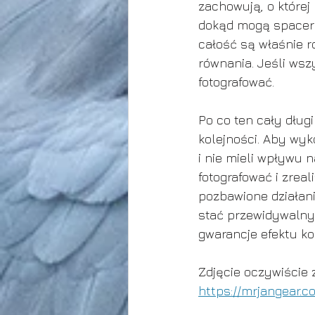
zachowują, o której 
dokąd mogą spacero
całość są właśnie 
równania. Jeśli ws
fotografować. 
Po co ten cały dług
kolejności. Aby wyk
i nie mieli wpływu 
fotografować i zrea
pozbawione działan
stać przewidywalny
gwarancje efektu k
Zdjęcie oczywiście 
https://mrjangear.c