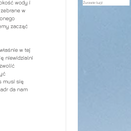
bokość wody i 
Żurawie
(143)
143 posty
 zebrane w 
żonego 
żemy zacząć 
łaśnie w tej 
ę niewidzialni 
zwolić 
yć 
 musi się 
kadr da nam 