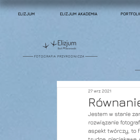
ELIZJUM
ELIZJUM AKADEMIA
PORTFOLI
FOTOGRAFIA PRZYRODNICZA
27 wrz 2021
Równani
Jestem w stanie za
rozwiązanie fotogra
aspekt twórczy, to 
trudne, nieciekawe,