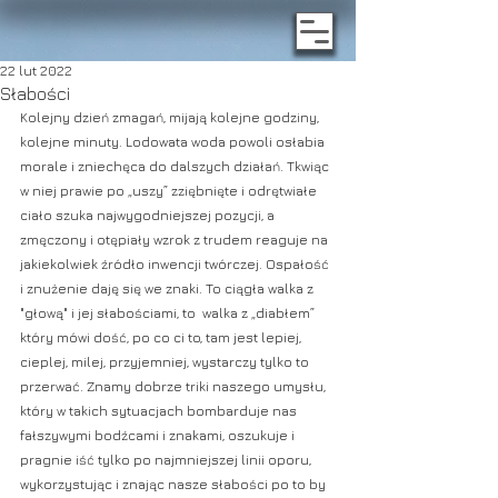
22 lut 2022
Słabości
Kolejny dzień zmagań, mijają kolejne godziny, 
kolejne minuty. Lodowata woda powoli osłabia 
morale i zniechęca do dalszych działań. Tkwiąc 
w niej prawie po „uszy” zziębnięte i odrętwiałe 
ciało szuka najwygodniejszej pozycji, a 
zmęczony i otępiały wzrok z trudem reaguje na 
jakiekolwiek źródło inwencji twórczej. Ospałość 
i znużenie daję się we znaki. To ciągła walka z 
"głową" i jej słabościami, to  walka z „diabłem” 
który mówi dość, po co ci to, tam jest lepiej, 
cieplej, milej, przyjemniej, wystarczy tylko to 
przerwać. Znamy dobrze triki naszego umysłu, 
który w takich sytuacjach bombarduje nas 
fałszywymi bodźcami i znakami, oszukuje i 
pragnie iść tylko po najmniejszej linii oporu, 
wykorzystując i znając nasze słabości po to by 