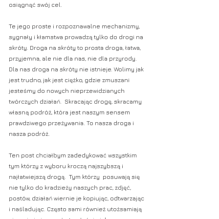
osiągnąć swój cel.
Te jego proste i rozpoznawalne mechanizmy, 
sygnały i kłamstwa prowadzą tylko do drogi na 
skróty. Droga na skróty to prosta droga, łatwa, 
przyjemna, ale nie dla nas, nie dla przyrody. 
Dla nas droga na skróty nie istnieje. Wolimy jak 
jest trudno, jak jest ciężko, gdzie zmuszani 
jesteśmy do nowych nieprzewidzianych 
twórczych działań.  Skracając drogę, skracamy 
własną podróż, która jest naszym sensem 
prawdziwego przeżywania. To nasza droga i 
nasza podróż.
Ten post chciałbym zadedykować wszystkim 
tym którzy z wyboru kroczą najszybszą i 
najłatwiejszą drogą.  Tym którzy  posuwają się 
nie tylko do kradzieży naszych prac, zdjęć, 
postów, działań wiernie je kopiując, odtwarzając 
i naśladując. Często sami również utożsamiają 