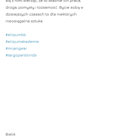
się z nimi wierząc, że to właśnie ich praca, 
droga, pomysły i tożsamość. Bycie sobą w 
dzisiejszych czasach to dla niektórych 
nieosiągalna sztuka.
#elizjumbb
#elizjumakademia
#mrjangear
#targopanblinds
Bielik