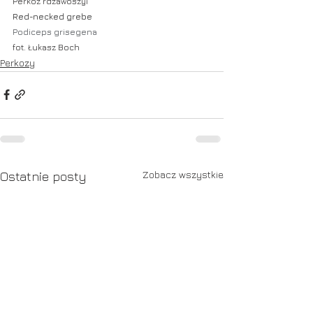
Perkoz rdzawoszyi
Red-necked grebe
Podiceps grisegena
fot. Łukasz Boch
Perkozy
Zobacz wszystkie
Ostatnie posty