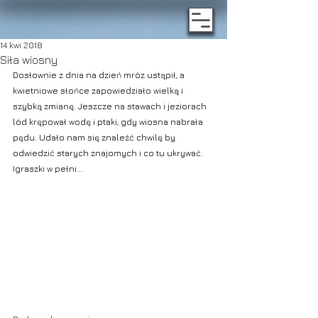
14 kwi 2018
Siła wiosny
Dosłownie z dnia na dzień mróz ustąpił, a 
kwietniowe słońce zapowiedziało wielką i 
szybką zmianę. Jeszcze na stawach i jeziorach 
lód krępował wodę i ptaki, gdy wiosna nabrała 
pędu. Udało nam się znaleźć chwilę by 
odwiedzić starych znajomych i co tu ukrywać. 
Igraszki w pełni...