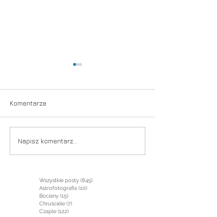
Taniec
Komentarze
Już niebawem
Napisz komentarz...
Wszystkie posty
(845)
845 postów
Astrofotografia
(10)
10 postów
Bociany
(15)
15 postów
Chruściele
(7)
7 postów
Czaple
(122)
122 posty