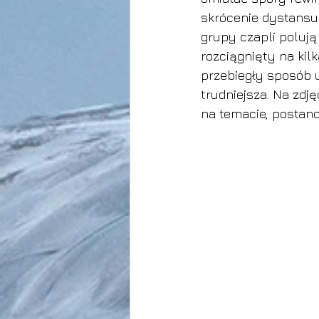
skrócenie dystansu 
grupy czapli polują
rozciągnięty na kilk
przebiegły sposób u
trudniejsza. Na zdj
na temacie, postano