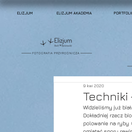
ELIZJUM
ELIZJUM AKADEMIA
PORTFOLI
FOTOGRAFIA PRZYRODNICZA
9 kwi 2020
Techniki
Widzieliśmy już bia
Dokładniej rzecz bi
polowanie na ryby. 
omiatać spory rewir