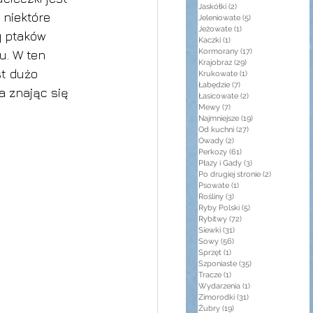
Jaskółki
(2)
2 posty
 niektóre 
Jeleniowate
(5)
5 postów
Jeżowate
(1)
1 post
g ptaków 
Kaczki
(1)
1 post
Kormorany
(17)
17 postów
u. W ten 
Krajobraz
(29)
29 postów
st dużo 
Krukowate
(1)
1 post
Łabędzie
(7)
7 postów
a znając się 
Łasicowate
(2)
2 posty
Mewy
(7)
7 postów
Najmniejsze
(19)
19 postów
Od kuchni
(27)
27 postów
Owady
(2)
2 posty
Perkozy
(61)
61 postów
Płazy i Gady
(3)
3 posty
Po drugiej stronie
(2)
2 posty
Psowate
(1)
1 post
Rośliny
(3)
3 posty
Ryby Polski
(5)
5 postów
Rybitwy
(72)
72 posty
Siewki
(31)
31 postów
Sowy
(56)
56 postów
Sprzęt
(1)
1 post
Szponiaste
(35)
35 postów
Tracze
(1)
1 post
Wydarzenia
(1)
1 post
Zimorodki
(31)
31 postów
Żubry
(19)
19 postów