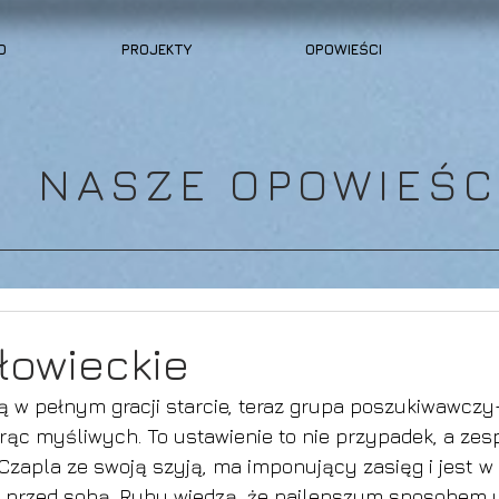
O
PROJEKTY
OPOWIEŚCI
NASZE OPOWIEŚC
 łowieckie
łą w pełnym gracji starcie, teraz grupa poszukiwawczy-
orąc myśliwych. To ustawienie to nie przypadek, a zes
Czapla ze swoją szyją, ma imponujący zasięg i jest w 
 przed sobą. Ryby wiedzą, że najlepszym sposobem uc