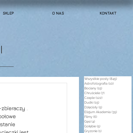
SKLEP
O NAS
KONTAKT
I
Wszystkie posty
(845)
845 post
Astrofotografia
(10)
10 postów
Bociany
(15)
15 postów
Chruściele
(7)
7 postów
Czaple
(122)
122 posty
Dudki
(15)
15 postów
zbieraczy . 
Dzięcioły
(5)
5 postów
Elizjum Akademia
(35)
35 postów
połowe 
Filmy
(6)
6 postów
Gęsi
(4)
4 posty
stanie 
Gołębie
(5)
5 postów
ieczki jest 
Gryzonie
(1)
1 post