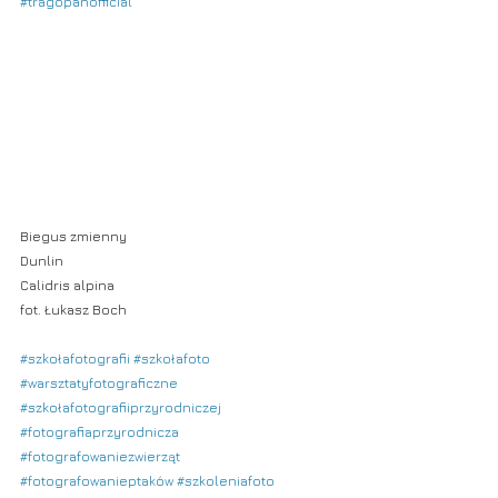
#tragopanofficial
Biegus zmienny
Dunlin
Calidris alpina
fot. Łukasz Boch
#szkołafotografii
#szkołafoto
#warsztatyfotograficzne
#szkołafotografiiprzyrodniczej
#fotografiaprzyrodnicza
#fotografowaniezwierząt
#fotografowanieptaków
#szkoleniafoto