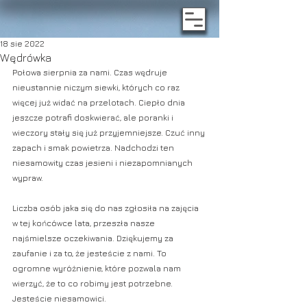
18 sie 2022
Wędrówka
Połowa sierpnia za nami. Czas wędruje 
nieustannie niczym siewki, których co raz 
więcej już widać na przelotach. Ciepło dnia 
jeszcze potrafi doskwierać, ale poranki i 
wieczory stały się już przyjemniejsze. Czuć inny 
zapach i smak powietrza. Nadchodzi ten 
niesamowity czas jesieni i niezapomnianych 
wypraw.
Liczba osób jaka się do nas zgłosiła na zajęcia 
w tej końcówce lata, przeszła nasze 
najśmielsze oczekiwania. Dziękujemy za 
zaufanie i za to, że jesteście z nami. To 
ogromne wyróżnienie, które pozwala nam 
wierzyć, że to co robimy jest potrzebne. 
Jesteście niesamowici.