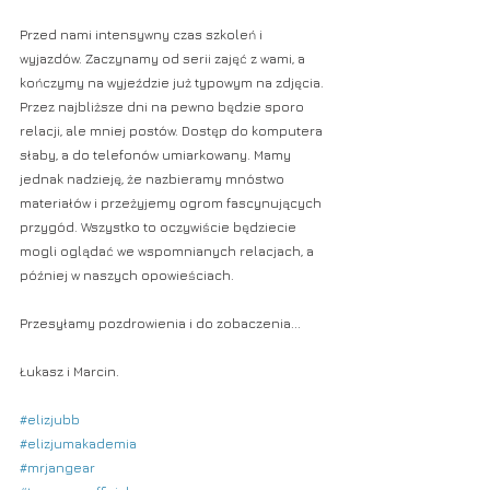
Przed nami intensywny czas szkoleń i 
wyjazdów. Zaczynamy od serii zajęć z wami, a 
kończymy na wyjeździe już typowym na zdjęcia. 
Przez najbliższe dni na pewno będzie sporo 
relacji, ale mniej postów. Dostęp do komputera 
słaby, a do telefonów umiarkowany. Mamy 
jednak nadzieję, że nazbieramy mnóstwo 
materiałów i przeżyjemy ogrom fascynujących 
przygód. Wszystko to oczywiście będziecie 
mogli oglądać we wspomnianych relacjach, a 
później w naszych opowieściach. 
Przesyłamy pozdrowienia i do zobaczenia...
Łukasz i Marcin.
#elizjubb
#elizjumakademia
#mrjangear