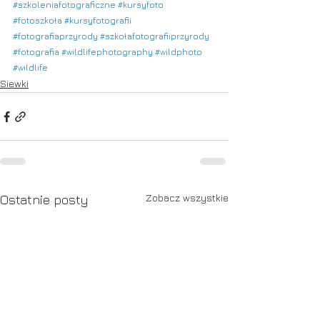
#szkoleniafotograficzne
#kursyfoto
#fotoszkoła
#kursyfotografii
#fotografiaprzyrody
#szkołafotografiiprzyrody
#fotografia
#wildlifephotography
#wildphoto
#wildlife
Siewki
Zobacz wszystkie
Ostatnie posty