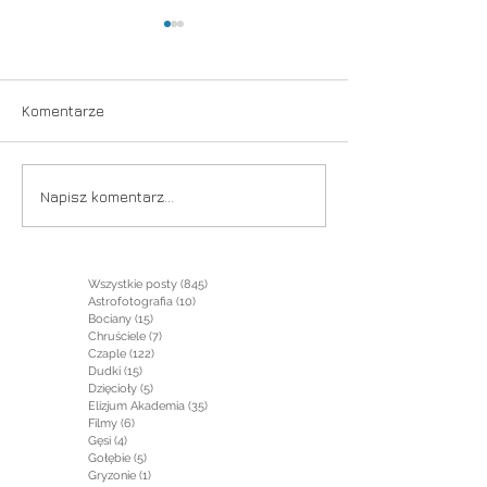
Komentarze
Niezwykła noc
Foto-Spływ Wisła -
Napisz komentarz...
Podsumowanie
Wszystkie posty
(845)
845 postów
Astrofotografia
(10)
10 postów
Bociany
(15)
15 postów
Chruściele
(7)
7 postów
Czaple
(122)
122 posty
Dudki
(15)
15 postów
Dzięcioły
(5)
5 postów
Elizjum Akademia
(35)
35 postów
Filmy
(6)
6 postów
Gęsi
(4)
4 posty
Gołębie
(5)
5 postów
Gryzonie
(1)
1 post