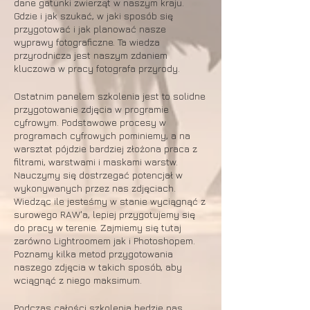
dane gatunki zwierząt w naszym kraju.
Gdzie i jak szukać, w jaki sposób się
przygotować i jak planować nasze
wyprawy fotograficzne. Ta wiedza
przyrodnicza jest naszym zdaniem
kluczowa w pracy fotografa przyrody.
Ostatnim panelem szkolenia jest to solidne
przygotowanie zdjęcia w programie
cyfrowym. Podstawowe procesy w
programach cyfrowych pominiemy, a na
warsztat pójdzie bardziej złożona praca z
filtrami, warstwami i maskami warstw.
Nauczymy się dostrzegać potencjał w
wykonywanych przez nas zdjęciach.
Wiedząc ile jesteśmy w stanie wyciągnąć z
surowego RAW'a, lepiej przygotujemy się
do pracy w terenie. Zajmiemy się tutaj
zarówno Lightroomem jak i Photoshopem.
Poznamy kilka metod przygotowania
naszego zdjęcia w takich sposób, aby
wciągnąć z niego maksimum.
Podczas całości szkolenia będzie nas