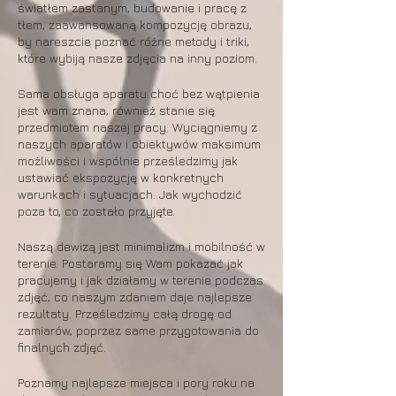
światłem zastanym, budowanie i pracę z
tłem, zaawansowaną kompozycję obrazu,
by nareszcie poznać różne metody i triki,
które wybiją nasze zdjęcia na inny poziom.
Sama obsługa aparatu choć bez wątpienia
jest wam znana, również stanie się
przedmiotem naszej pracy. Wyciągniemy z
naszych aparatów i obiektywów maksimum
możliwości i wspólnie prześledzimy jak
ustawiać ekspozycję w konkretnych
warunkach i sytuacjach. Jak wychodzić
poza to, co zostało przyjęte.
Naszą dewizą jest minimalizm i mobilność w
terenie. Postaramy się Wam pokazać jak
pracujemy i jak działamy w terenie podczas
zdjęć, co naszym zdaniem daje najlepsze
rezultaty. Prześledzimy całą drogę od
zamiarów, poprzez same przygotowania do
finalnych zdjęć.
Poznamy najlepsze miejsca i pory roku na