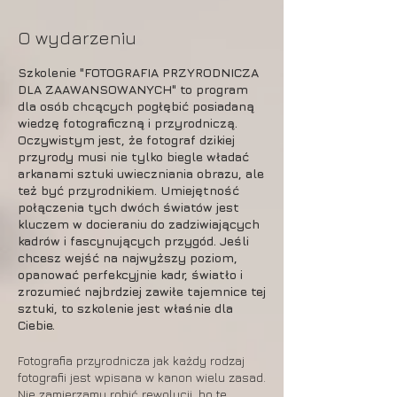
O wydarzeniu
Szkolenie "FOTOGRAFIA PRZYRODNICZA
DLA ZAAWANSOWANYCH" to program
dla osób chcących pogłębić posiadaną
wiedzę fotograficzną i przyrodniczą.
Oczywistym jest, że fotograf dzikiej
przyrody musi nie tylko biegle władać
arkanami sztuki uwieczniania obrazu, ale
też być przyrodnikiem. Umiejętność
połączenia tych dwóch światów jest
kluczem w docieraniu do zadziwiających
kadrów i fascynujących przygód. Jeśli
chcesz wejść na najwyższy poziom,
opanować perfekcyjnie kadr, światło i
zrozumieć najbrdziej zawiłe tajemnice tej
sztuki, to szkolenie jest właśnie dla
Ciebie.
Fotografia przyrodnicza jak każdy rodzaj
fotografii jest wpisana w kanon wielu zasad.
Nie zamierzamy robić rewolucji, bo te