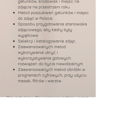
gatunków, środowisk i miejsc na
zdjęcia na przestrzeni roku.
Metod poszukiwań gatunków i miejsc
do zdjęć w Polsce.
Sposobu przygotowania stanowiska
zdjęciowego, aby kadry były
wyjątkowe.
Selekcji i katalogowania zdjęć.
Zaawansowanych metod
wykonywania ukryć i
wykorzystywania gotowych
rozwiązań do bycia niewidzialnym.
Zaawansowanych metod obróbki w
programach cyfrowych, przy użyciu
masek, filtrów i warstw.
Przygotujemy Cię i przeprowadzimy przez
wszelkie zawiłości świata fotografii
przyrodniczej. Damy Ci narzędzia,
rozwiązania i wiedzę, aby to co wydaje się
nieosiągalne, stało się możliwe!!
Nie ma drogi na skróty, ale swoją możesz