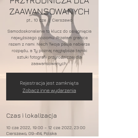
PRZYRODNICZA DLA
ZAAWANSOWANYCH
pt., 10 cze
  |  
Cierszewo
Samodoskonalenie to klucz do osiągnięcia
najwyższego poziomu. Przełam granice
razem z nami. Niech Twoja pasja nabierze
rozpędu, a Ty poznaj najgłębsze tajniki
sztuki fotografii przyrodniczej dla
zaawansowanych.
Rejestracja jest zamknięta
Zobacz inne wydarzenia
Czas i lokalizacja
10 cze 2022, 19:00 – 12 cze 2022, 23:00
Cierszewo, 09-414, Polska