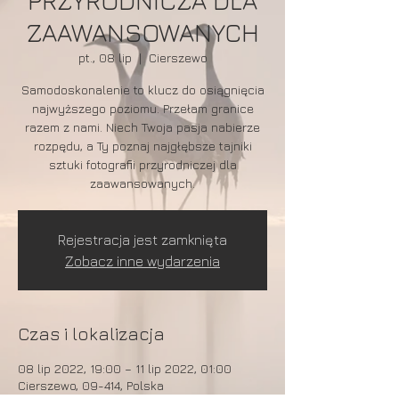
PRZYRODNICZA DLA
ZAAWANSOWANYCH
pt., 08 lip
  |  
Cierszewo
Samodoskonalenie to klucz do osiągnięcia
najwyższego poziomu. Przełam granice
razem z nami. Niech Twoja pasja nabierze
rozpędu, a Ty poznaj najgłębsze tajniki
sztuki fotografii przyrodniczej dla
zaawansowanych.
Rejestracja jest zamknięta
Zobacz inne wydarzenia
Czas i lokalizacja
08 lip 2022, 19:00 – 11 lip 2022, 01:00
Cierszewo, 09-414, Polska