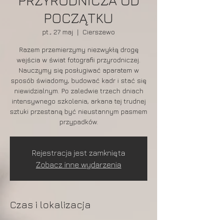
PRZYRODNICZA OD
POCZĄTKU
pt., 27 maj
  |  
Cierszewo
Razem przemierzymy niezwykłą drogę
wejścia w świat fotografii przyrodniczej.
Nauczymy się posługiwać aparatem w
sposób świadomy, budować kadr i stać się
niewidzialnym. Po zaledwie trzech dniach
intensywnego szkolenia, arkana tej trudnej
sztuki przestaną być nieustannym pasmem
przypadków.
Rejestracja jest zamknięta
Zobacz inne wydarzenia
Czas i lokalizacja