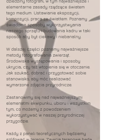
dziedziny fotografii, w tym najważniejsze i
elementarne zasady rządzące światem
tego medium. Ustawianie ekspozycji,
kompozycji, praca ze światłem. Poznamy
świadome sposoby wykorzystwyania
naszego sprzętu i budowania kadru w taki
sposób aby był ciekawy i niebanalny.
W dalszej części poznamy najważniejsze
metody fotografowania zwierząt.
Środowiska występowania i sposoby
ukrycia, czy też wtopienia się w otoczenie.
Jak szukać, dobrać i przygotować sobie
stanowisko, aby móc realizować
wymarzone zdjęcia przyrodnicze.
Zastanowimy się nad najważniejszymi
elemenatmi ekwipunku, ubioru i wszystkim
tym, co możemy z powodzeniem
wykorzystywać w naszej przyrodniczej
przygodzie.
Każdy z paneli teoretycznych będziemy
szlifować w terenie. Zajęcia terenowe będą