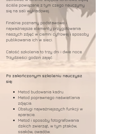
ściśle powiązane z tym czego nauczymy
się na sali wykładowej.
Finalnie poznamy podstawowe i
najważniejsze elementy przygotowania
naszych zdjęć w ciemni cyfrowej i sposoby
publikowania ich w sieci.
Całość szkolenia to trzy dni i dwie noce.
Trzydzieści godzin zajęć.
Po zakończonym szkoleniu nauczysz
się:
Metod budowania kadru.
Metod poprawnego naświetlania
zdjęcia.
Obsługi najważniejszych funkcji w
aparacie.
Metod i sposoby fotografowania
dzikich zwierząt, w tym ptaków,
ssaków, owadów.