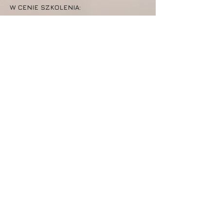
W CENIE SZKOLENIA:
30 GODZIN ZAJĘĆ W NIEWIELKICH
GRUPACH POD OPIEKĄ ZAŁOGI
ELIZJUMBB -> ŁUKASZA I
MARCINA.
ZAJĘCIA TEORETYCZNE W
PROFESJONALNEJ SALI
KONFERENCYJNEJ.
ZAJĘCIA PRAKTYCZNE W
PRZEPIĘKNYCH OTULINACH
RZECZKI SKWRY.
WYPOSAŻENIE DYDAKTYCZNE.
STOLIK KAWOWY.
W CENIE KWATERUNKU I WYŻYWIENIA:
PEŁNE WYŻYWIENIE SKŁADAJĄCE
SIĘ Z TRZECH DAŃ. W DNIU
PRZYJAZDU BEZ ŚNIADANIA I BEZ
KOLACJI W DNIU WYJAZDU.
NOCLEG W POKOJU