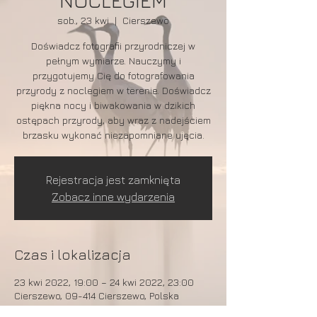
NOCLEGIEM
sob., 23 kwi
  |  
Cierszewo
Doświadcz fotografii przyrodniczej w
pełnym wymiarze. Nauczymy i
przygotujemy Cię do fotografowania
przyrody z noclegiem w terenie. Doświadcz
piękna nocy i biwakowania w dzikich
ostępach przyrody, aby wraz z nadejściem
brzasku wykonać niezapomniane ujęcia.
Rejestracja jest zamknięta
Zobacz inne wydarzenia
Czas i lokalizacja
23 kwi 2022, 19:00 – 24 kwi 2022, 23:00
Cierszewo, 09-414 Cierszewo, Polska