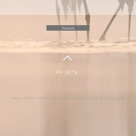
Powrót
Do góry
WSZYSTKIE PRAWA ZASTRZEŻONE PRZEZ ELIZJUM BB