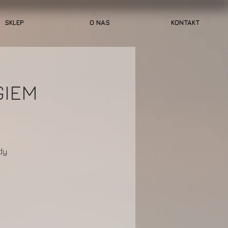
SKLEP
O NAS
KONTAKT
GIEM
dy.