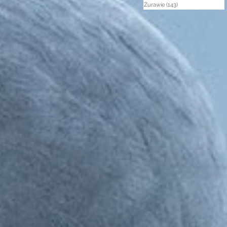
Żurawie
(143)
143 posty