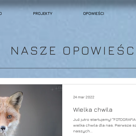
O
PROJEKTY
OPOWIEŚCI
NASZE OPOWIEŚC
24 mar 2022
Wielka chwila
Już jutro startujemy! "FOTOGRAF
wielka chwila dla nas. Pierwsze s
naszych...