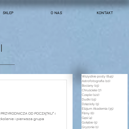
SKLEP
O NAS
KONTAKT
I
Wszystkie posty
(845)
845 post
Astrofotografia
(10)
10 postów
Bociany
(15)
15 postów
Chruściele
(7)
7 postów
Czaple
(122)
122 posty
Dudki
(15)
15 postów
Dzięcioły
(5)
5 postów
Elizjum Akademia
(35)
35 postów
IA PRZYRODNICZA OD POCZĄTKU" i
Filmy
(6)
6 postów
Gęsi
(4)
4 posty
zkolenie i pierwsza grupa
Gołębie
(5)
5 postów
Gryzonie
(1)
1 post