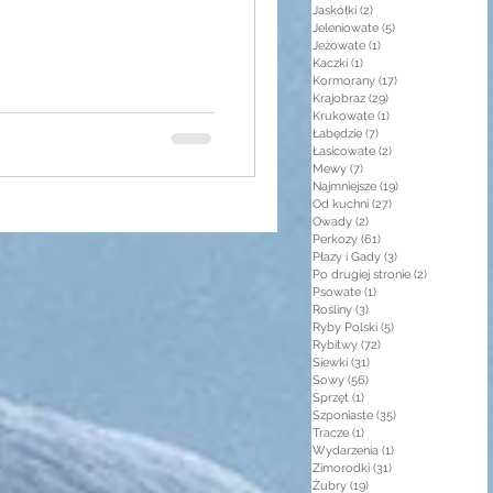
Jaskółki
(2)
2 posty
Jeleniowate
(5)
5 postów
Jeżowate
(1)
1 post
Kaczki
(1)
1 post
Kormorany
(17)
17 postów
Krajobraz
(29)
29 postów
Krukowate
(1)
1 post
Łabędzie
(7)
7 postów
Łasicowate
(2)
2 posty
Mewy
(7)
7 postów
Najmniejsze
(19)
19 postów
Od kuchni
(27)
27 postów
Owady
(2)
2 posty
Perkozy
(61)
61 postów
Płazy i Gady
(3)
3 posty
Po drugiej stronie
(2)
2 posty
Psowate
(1)
1 post
Rośliny
(3)
3 posty
Ryby Polski
(5)
5 postów
Rybitwy
(72)
72 posty
Siewki
(31)
31 postów
Sowy
(56)
56 postów
Sprzęt
(1)
1 post
Szponiaste
(35)
35 postów
Tracze
(1)
1 post
Wydarzenia
(1)
1 post
Zimorodki
(31)
31 postów
Żubry
(19)
19 postów