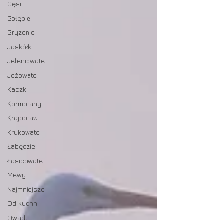
Gęsi
Gołębie
Gryzonie
Jaskółki
Jeleniowate
Jeżowate
Kaczki
Kormorany
Krajobraz
Krukowate
Łabędzie
Łasicowate
Mewy
Najmniejsze
Od kuchni
Owady