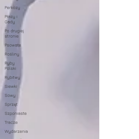
Perkozy
Płazy i
Gady
Po drugiej
stronie
Psowate
Rośliny
Ryby
Polski
Rybitwy
Siewki
Sowy
Sprzęt
Szponiaste
Tracze
Wydarzenia