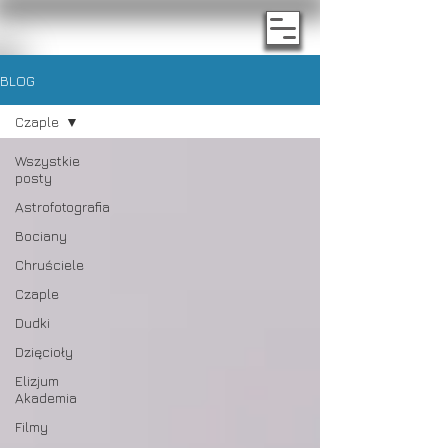
BLOG
Czaple
Wszystkie
posty
Astrofotografia
Bociany
Chruściele
Czaple
Dudki
Dzięcioły
Elizjum
Akademia
Filmy