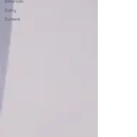
Zimorodki
Żubry
Żurawie