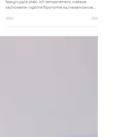
Nieuchwytny
Nie raz wspominaliśmy, że wszystkie czaple to
fascynujące ptaki. Ich temperament, ciekawe
zachowania i ogólna fizjonomia są niesamowicie,...