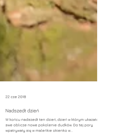
22 cze 2018