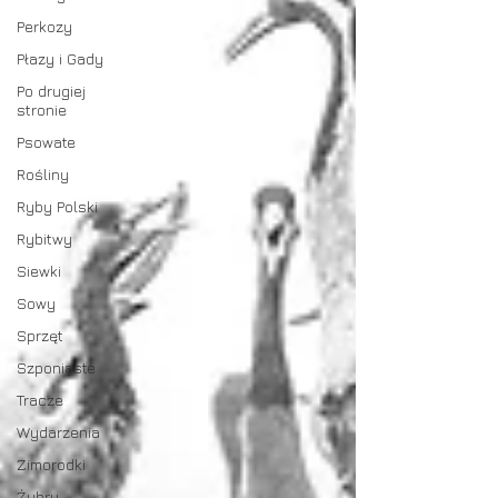
Perkozy
Płazy i Gady
Po drugiej
stronie
Psowate
Rośliny
Ryby Polski
Rybitwy
Siewki
Sowy
Sprzęt
Szponiaste
Tracze
Wydarzenia
Zimorodki
Żubry