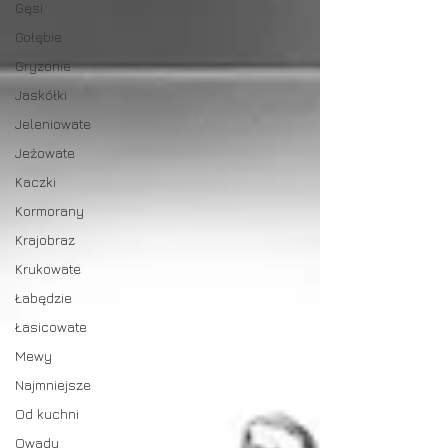
Gęsi
Gołębie
Gryzonie
Jaskółki
Jeleniowate
Jeżowate
Kaczki
Kormorany
Krajobraz
Krukowate
Łabędzie
Łasicowate
Mewy
Najmniejsze
Od kuchni
Owady