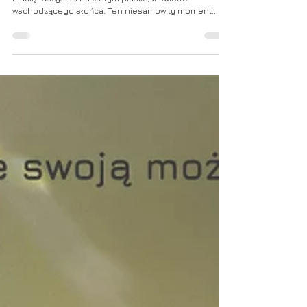
zaawansowanych
Niezwykły moment karmienia młodych rybitw przez
matkę. Wszystko na złotym piasku, w świetle
wschodzącego słońca. Ten niesamowity moment...