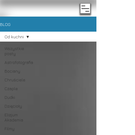
BLOG
Od kuchni
Wszystkie
posty
Astrofotografia
Bociany
Chruściele
Czaple
Dudki
Dzięcioły
Elizjum
Akademia
Filmy