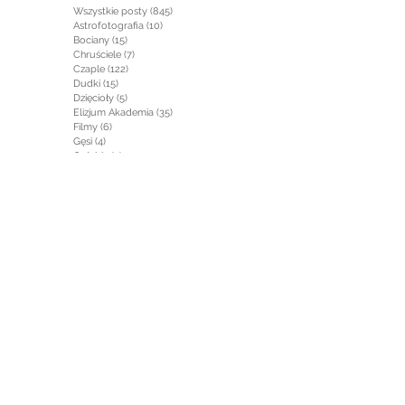
Wszystkie posty
(845)
845 postów
Astrofotografia
(10)
10 postów
Bociany
(15)
15 postów
Chruściele
(7)
7 postów
Czaple
(122)
122 posty
Dudki
(15)
15 postów
Dzięcioły
(5)
5 postów
Elizjum Akademia
(35)
35 postów
Filmy
(6)
6 postów
Gęsi
(4)
4 posty
Gołębie
(5)
5 postów
Gryzonie
(1)
1 post
Jaskółki
(2)
2 posty
Jeleniowate
(5)
5 postów
Jeżowate
(1)
1 post
Kaczki
(1)
1 post
Kormorany
(17)
17 postów
Krajobraz
(29)
29 postów
Krukowate
(1)
1 post
Łabędzie
(7)
7 postów
Łasicowate
(2)
2 posty
Mewy
(7)
7 postów
Najmniejsze
(19)
19 postów
Od kuchni
(27)
27 postów
Owady
(2)
2 posty
Perkozy
(61)
61 postów
Płazy i Gady
(3)
3 posty
Po drugiej stronie
(2)
2 posty