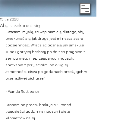
15 lis 2020
Aby przekonać się
"Czasami myślę, że wspinam się dlatego, aby 
przekonać się, jak droga jest mi nasza szara 
codzienność. Wracając poznaję, jak smakuje 
kubek gorącej herbaty po dniach pragnienia, 
sen po wielu nieprzespanych nocach, 
spotkanie z przyjaciółmi po długiej 
samotności, cisza po godzinach przeżytych w 
przeraźliwej wichurze."
- Wanda Rutkiewicz
Czasem po prostu brakuje sił. Ponad 
trzydzieści godzin na nogach i wiele 
kilometrów dalej.