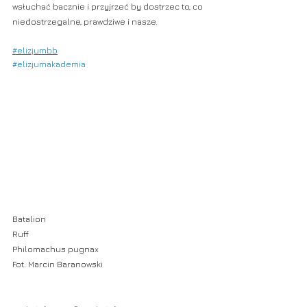
wsłuchać bacznie i przyjrzeć by dostrzec to, co 
niedostrzegalne, prawdziwe i nasze.
#elizjumbb
#elizjumakademia
Batalion
Ruff
Philomachus pugnax
Fot. Marcin Baranowski 