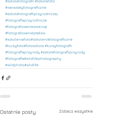
#szkołafotografii
#szkołafoto
#warsztatyfotograficzne
#szkołafotografiiprzyrodniczej
#fotografiaprzyrodnicza
#fotografowaniezwierząt
#fotografowanieptaków
#szkoleniafoto
#szkoleniafotograficzne
#kursyfoto
#fotoszkoła
#kursyfotografii
#fotografiaprzyrody
#szkołafotografiiprzyrody
#fotografia
#wildlifephotography
#wildphoto
#wildlife
Zobacz wszystkie
Ostatnie posty