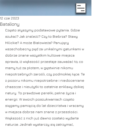
12 cze 2023
Bataliony
Często słyszymy podstawowe pytania. Gdzie 
szukać? Jak znaleźć? Czy to Biebrza? Stawy 
Milickie? A może Białowieża? Panujący 
wszechobecny pęd za unikalnymi gatunkami w 
dobrze znane wszystkim kultowe miejsca 
sprawia, iż większość przestaje zauważać to, co 
mamy tuż za płotem, w gęstwinie nikomu 
niepotrzebnych zarośli, czy podmokłej łące. Te 
z pozoru nikomu niepotrzebne i niedoceniane 
chaszcze i nieużytki to ostatnie enklawy dzikiej 
natury. To prawdziwe perełki, pełne życia i 
energii. W swoich poszukiwaniach często 
sięgamy pamięcią do lat dzieciństwa i wracamy 
w miejsca dobrze nam znane z przeszłości. 
Większość z nich już dawno zostało wydarte 
naturze. Jednak wystarczy się zatrzymać, 