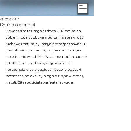
29 wrz 2017
Czujne oko matki
Sieweczki to też zagniazdowniki. Mimo, że po 
dobie młode zdobywają ogromną sprawność 
ruchową i naturalny instynkt w rozpoznawaniu i 
poszukiwaniu pokarmu, czujne oko matki jest 
nieustannie w pobliżu. Wystarczy jeden sygnał 
od okolicznych ptaków, zagrożenie na 
horyzoncie, a cała gawiedź naszej sieweczki 
rozhasana po okolicy biegnie z tępa w stronę 
matuli. Siła rodzicielstwa jest niezwykła.