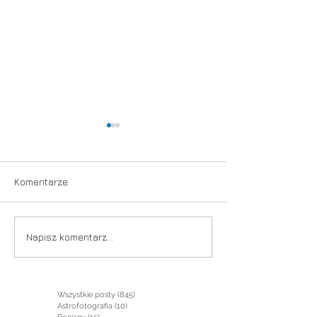
Walka
Komentarze
Przemijanie
Napisz komentarz...
Wszystkie posty
(845)
845 postów
Astrofotografia
(10)
10 postów