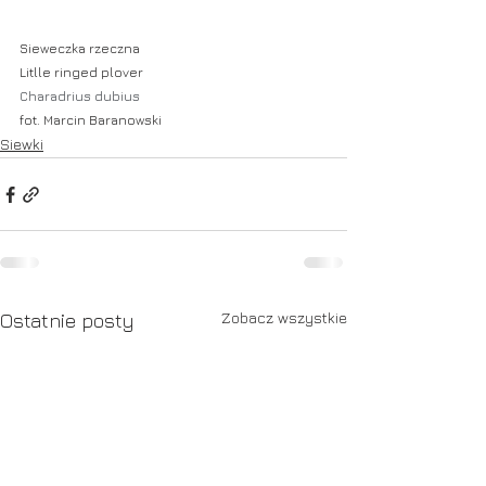
Sieweczka rzeczna
Litlle ringed plover
Charadrius dubius
fot. Marcin Baranowski
Siewki
Zobacz wszystkie
Ostatnie posty