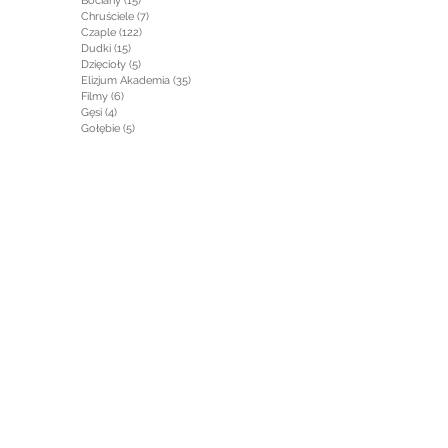
Bociany
(15)
15 postów
Chruściele
(7)
7 postów
Czaple
(122)
122 posty
Dudki
(15)
15 postów
Dzięcioły
(5)
5 postów
Elizjum Akademia
(35)
35 postów
Filmy
(6)
6 postów
Gęsi
(4)
4 posty
Gołębie
(5)
5 postów
Gryzonie
(1)
1 post
Jaskółki
(2)
2 posty
Jeleniowate
(5)
5 postów
Jeżowate
(1)
1 post
Kaczki
(1)
1 post
Kormorany
(17)
17 postów
Krajobraz
(29)
29 postów
Krukowate
(1)
1 post
Łabędzie
(7)
7 postów
Łasicowate
(2)
2 posty
Mewy
(7)
7 postów
Najmniejsze
(19)
19 postów
Od kuchni
(27)
27 postów
Owady
(2)
2 posty
Perkozy
(61)
61 postów
Płazy i Gady
(3)
3 posty
Po drugiej stronie
(2)
2 posty
Psowate
(1)
1 post
Rośliny
(3)
3 posty