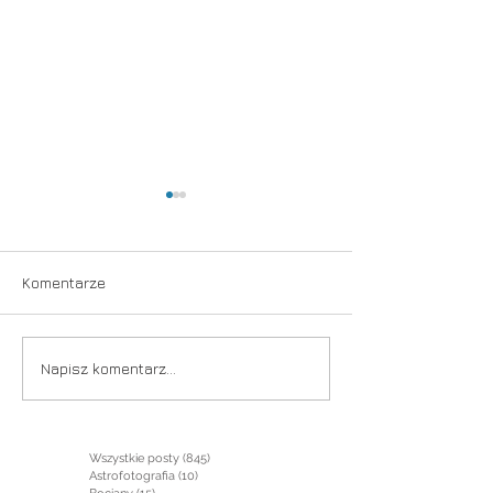
Komentarze
Nadchodzi jesień
Wiosna jak za 
Napisz komentarz...
lat
Wszystkie posty
(845)
845 postów
Astrofotografia
(10)
10 postów