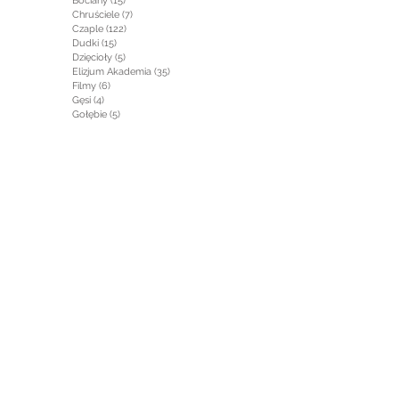
Bociany
(15)
15 postów
Chruściele
(7)
7 postów
Czaple
(122)
122 posty
Dudki
(15)
15 postów
Dzięcioły
(5)
5 postów
Elizjum Akademia
(35)
35 postów
Filmy
(6)
6 postów
Gęsi
(4)
4 posty
Gołębie
(5)
5 postów
Gryzonie
(1)
1 post
Jaskółki
(2)
2 posty
Jeleniowate
(5)
5 postów
Jeżowate
(1)
1 post
Kaczki
(1)
1 post
Kormorany
(17)
17 postów
Krajobraz
(29)
29 postów
Krukowate
(1)
1 post
Łabędzie
(7)
7 postów
Łasicowate
(2)
2 posty
Mewy
(7)
7 postów
Najmniejsze
(19)
19 postów
Od kuchni
(27)
27 postów
Owady
(2)
2 posty
Perkozy
(61)
61 postów
Płazy i Gady
(3)
3 posty
Po drugiej stronie
(2)
2 posty
Psowate
(1)
1 post
Rośliny
(3)
3 posty