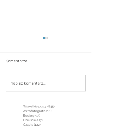
Walka
Komentarze
Przemijanie
Napisz komentarz...
Wszystkie posty
(845)
845 postów
Astrofotografia
(10)
10 postów
Bociany
(15)
15 postów
Chruściele
(7)
7 postów
Czaple
(122)
122 posty