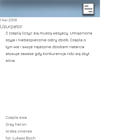
1 kwi 2019
Uzurpator
Z czaplą liczyć się muszą wszyscy. Umięśniona 
szyja i niebezpiecznie ostry dziób. Czapla o 
tym wie i swoje najeżone dziobem natarcia 
stosuje zawsze gdy konkurencja robi się zbyt 
silna.
Czapla siwa
Gray heron
Ardea cinerea
fot. Łukasz Boch