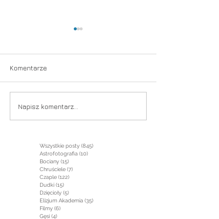
Komentarze
Nieuchwytny
Sierpniowe impr
Napisz komentarz...
Wszystkie posty
(845)
845 postów
Astrofotografia
(10)
10 postów
Bociany
(15)
15 postów
Chruściele
(7)
7 postów
Czaple
(122)
122 posty
Dudki
(15)
15 postów
Dzięcioły
(5)
5 postów
Elizjum Akademia
(35)
35 postów
Filmy
(6)
6 postów
Gęsi
(4)
4 posty