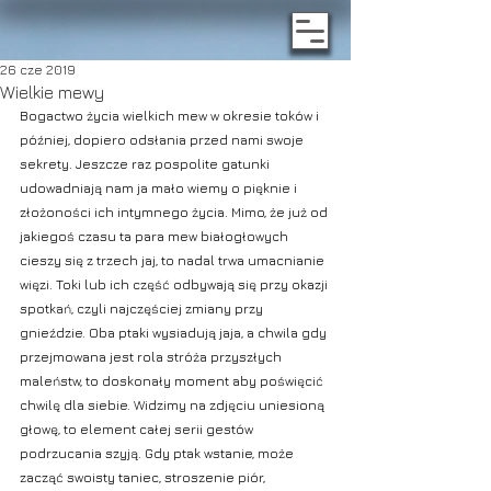
26 cze 2019
Wielkie mewy
Bogactwo życia wielkich mew w okresie toków i 
później, dopiero odsłania przed nami swoje 
sekrety. Jeszcze raz pospolite gatunki 
udowadniają nam ja mało wiemy o pięknie i 
złożoności ich intymnego życia. Mimo, że już od 
jakiegoś czasu ta para mew białogłowych 
cieszy się z trzech jaj, to nadal trwa umacnianie 
więzi. Toki lub ich część odbywają się przy okazji 
spotkań, czyli najczęściej zmiany przy 
gnieździe. Oba ptaki wysiadują jaja, a chwila gdy 
przejmowana jest rola stróża przyszłych 
maleństw, to doskonały moment aby poświęcić 
chwilę dla siebie. Widzimy na zdjęciu uniesioną 
głowę, to element całej serii gestów 
podrzucania szyją. Gdy ptak wstanie, może 
zacząć swoisty taniec, stroszenie piór, 