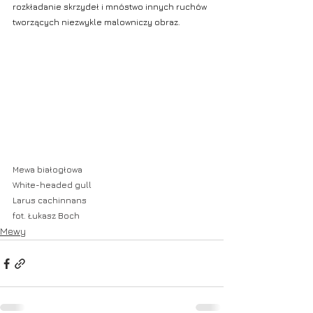
rozkładanie skrzydeł i mnóstwo innych ruchów 
tworzących niezwykle malowniczy obraz. 
Mewa białogłowa
White-headed gull
Larus cachinnans
fot. Łukasz Boch
Mewy