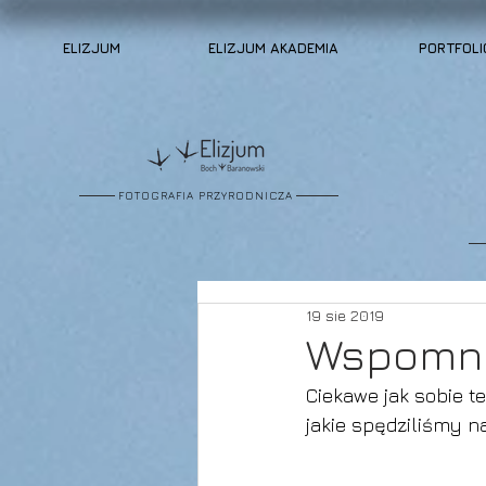
ELIZJUM
ELIZJUM AKADEMIA
PORTFOLI
FOTOGRAFIA PRZYRODNICZA
19 sie 2019
Wspomni
Ciekawe jak sobie t
jakie spędziliśmy n