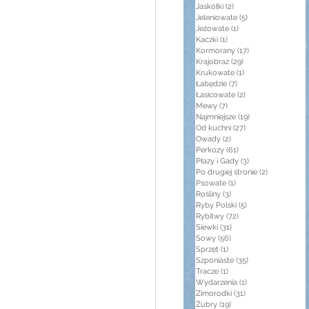
Jaskółki
(2)
2 posty
Jeleniowate
(5)
5 postów
Jeżowate
(1)
1 post
Kaczki
(1)
1 post
Kormorany
(17)
17 postów
Krajobraz
(29)
29 postów
Krukowate
(1)
1 post
Łabędzie
(7)
7 postów
Łasicowate
(2)
2 posty
Mewy
(7)
7 postów
Najmniejsze
(19)
19 postów
Od kuchni
(27)
27 postów
Owady
(2)
2 posty
Perkozy
(61)
61 postów
Płazy i Gady
(3)
3 posty
Po drugiej stronie
(2)
2 posty
Psowate
(1)
1 post
Rośliny
(3)
3 posty
Ryby Polski
(5)
5 postów
Rybitwy
(72)
72 posty
Siewki
(31)
31 postów
Sowy
(56)
56 postów
Sprzęt
(1)
1 post
Szponiaste
(35)
35 postów
Tracze
(1)
1 post
Wydarzenia
(1)
1 post
Zimorodki
(31)
31 postów
Żubry
(19)
19 postów