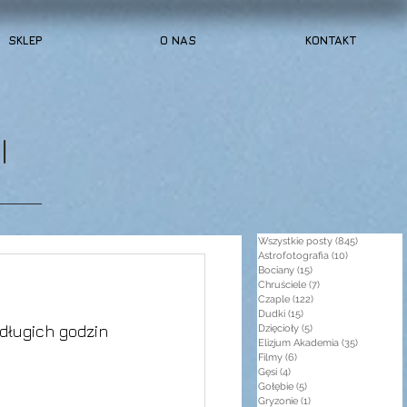
SKLEP
O NAS
KONTAKT
I
Wszystkie posty
(845)
845 post
Astrofotografia
(10)
10 postów
Bociany
(15)
15 postów
Chruściele
(7)
7 postów
Czaple
(122)
122 posty
Dudki
(15)
15 postów
długich godzin 
Dzięcioły
(5)
5 postów
Elizjum Akademia
(35)
35 postów
Filmy
(6)
6 postów
Gęsi
(4)
4 posty
Gołębie
(5)
5 postów
Gryzonie
(1)
1 post