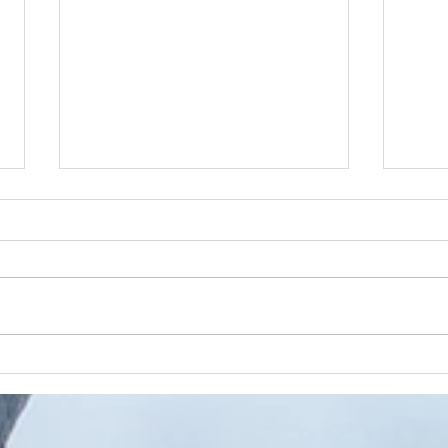
Nieuchwytny
Sier