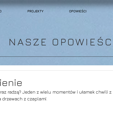
O
PROJEKTY
OPOWIEŚCI
NASZE OPOWIEŚC
enie
eraz radzą? Jeden z wielu momentów i ułamek chwili z 
a drzewach z czaplami.