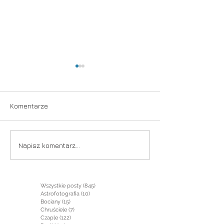
Komentarze
Niezwykła noc
Foto-Spływ Wisła -
Napisz komentarz...
Podsumowanie
Wszystkie posty
(845)
845 postów
Astrofotografia
(10)
10 postów
Bociany
(15)
15 postów
Chruściele
(7)
7 postów
Czaple
(122)
122 posty