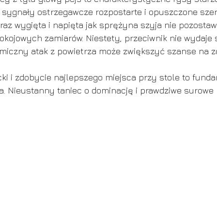
 sygnały ostrzegawcze rozpostarte i opuszczone szer
raz wygięta i napięta jak sprężyna szyja nie pozostaw
okojowych zamiarów. Niestety, przeciwnik nie wydaje 
amiczny atak z powietrza może zwiększyć szanse na z
cki i zdobycie najlepszego miejsca przy stole to fund
. Nieustanny taniec o dominację i prawdziwe surowe 