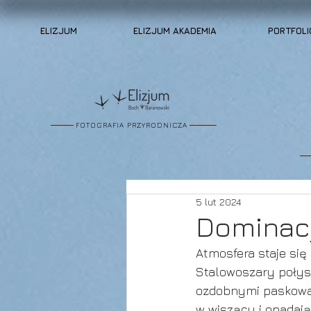
ELIZJUM
ELIZJUM AKADEMIA
PORTFOLI
FOTOGRAFIA PRZYRODNICZA
5 lut 2024
Dominac
Atmosfera staje się
Stalowoszary połys
ozdobnymi paskowan
w wiszący i opadają