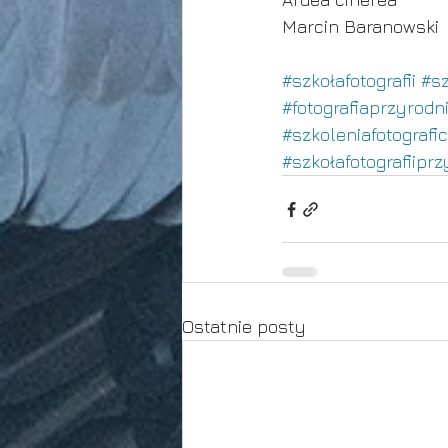
Marcin Baranowski
#szkołafotografii
#sz
#fotografiaprzyrodn
#szkoleniafotografi
#szkołafotografiipr
Ostatnie posty