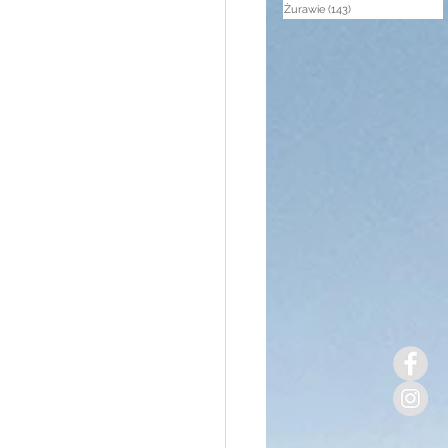
Żurawie
(143)
143 posty