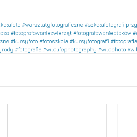
kołafoto
#warsztatyfotograficzne
#szkołafotografiiprz
icza
#fotografowaniezwierząt
#fotografowanieptaków
#
czne
#kursyfoto
#fotoszkoła
#kursyfotografii
#fotografi
zyrody
#fotografia
#wildlifephotography
#wildphoto
#wil