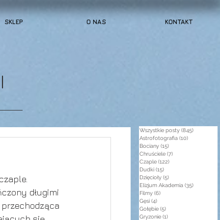
SKLEP
O NAS
KONTAKT
I
Wszystkie posty
(845)
845 post
Astrofotografia
(10)
10 postów
Bociany
(15)
15 postów
Chruściele
(7)
7 postów
Czaple
(122)
122 posty
Dudki
(15)
15 postów
czaple. 
Dzięcioły
(5)
5 postów
Elizjum Akademia
(35)
35 postów
ńczony długimi 
Filmy
(6)
6 postów
Gęsi
(4)
4 posty
 przechodząca 
Gołębie
(5)
5 postów
ejących się 
Gryzonie
(1)
1 post