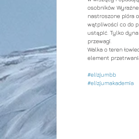
osobników. Wyraźne
nastroszone pióra o
wątpliwości co do p
ustąpić. Tylko dyn
przewagi.
Walka o teren łowie
element przetrwania
#elizjumbb
#elizjumakademia