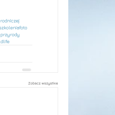
yrodniczej
szkoleniafoto
aprzyrody
dlife
Zobacz wszystkie