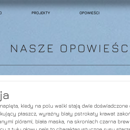
O
PROJEKTY
OPOWIEŚCI
NASZE OPOWIEŚC
ja
 napięta, kiedy na polu walki stają dwie doświadczone 
kujący płaszcz, wyraźny biały pstrokaty krawat zako
ymi piórami, biała maska, na skroniach czarna brew
cy z tyłu głowy pejs to charakterystyczne rysy starz