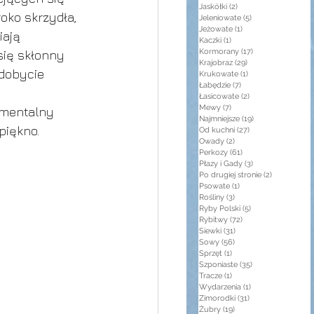
Jaskółki
(2)
2 posty
oko skrzydła, 
Jeleniowate
(5)
5 postów
Jeżowate
(1)
1 post
iają 
Kaczki
(1)
1 post
Kormorany
(17)
17 postów
się skłonny 
Krajobraz
(29)
29 postów
dobycie 
Krukowate
(1)
1 post
Łabędzie
(7)
7 postów
Łasicowate
(2)
2 posty
Mewy
(7)
7 postów
amentalny 
Najmniejsze
(19)
19 postów
piękno.
Od kuchni
(27)
27 postów
Owady
(2)
2 posty
Perkozy
(61)
61 postów
Płazy i Gady
(3)
3 posty
Po drugiej stronie
(2)
2 posty
Psowate
(1)
1 post
Rośliny
(3)
3 posty
Ryby Polski
(5)
5 postów
Rybitwy
(72)
72 posty
Siewki
(31)
31 postów
Sowy
(56)
56 postów
Sprzęt
(1)
1 post
Szponiaste
(35)
35 postów
Tracze
(1)
1 post
Wydarzenia
(1)
1 post
Zimorodki
(31)
31 postów
Żubry
(19)
19 postów