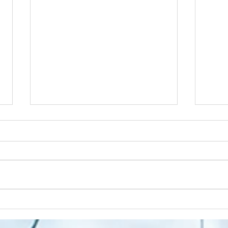
Spek
Dziwna jesień