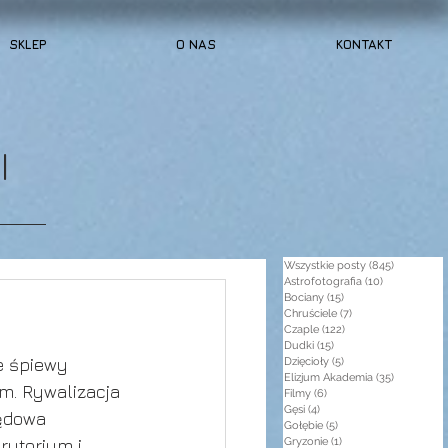
SKLEP
O NAS
KONTAKT
I
Wszystkie posty
(845)
845 post
Astrofotografia
(10)
10 postów
Bociany
(15)
15 postów
Chruściele
(7)
7 postów
Czaple
(122)
122 posty
Dudki
(15)
15 postów
e śpiewy 
Dzięcioły
(5)
5 postów
Elizjum Akademia
(35)
35 postów
m. Rywalizacja 
Filmy
(6)
6 postów
Gęsi
(4)
4 posty
ędowa 
Gołębie
(5)
5 postów
rytorium i 
Gryzonie
(1)
1 post