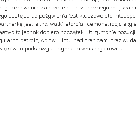
je gniazdowania. Zapewnienie bezpiecznego miejsca p
łego dostępu do pożywienia jest kluczowe dla młodeg
rtnerkę jest silna, walki, starcia i demonstracja siły 
ęstwo to jednak dopiero początek. Utrzymanie pozycji i
egularne patrole, śpiewy, loty nad granicami oraz wyd
ięków to podstawy utrzymania własnego rewiru.