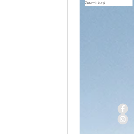
Żurawie
(143)
143 posty