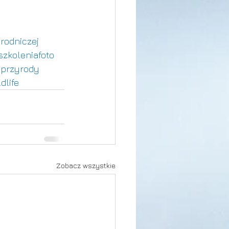
yrodniczej
szkoleniafoto
aprzyrody
dlife
Zobacz wszystkie