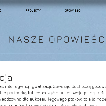
O
PROJEKTY
OPOWIEŚCI
NASZE OPOWIEŚC
cja
as intensywnej rywalizacji. Zewsząd dochodzą godow
ić partnerkę lub oznaczyć granice swojego terytoriu
 nieodzowna dla sukcesu lęgowego ptaków, to siła nap
zych genów. To również okres nieustających walk o te