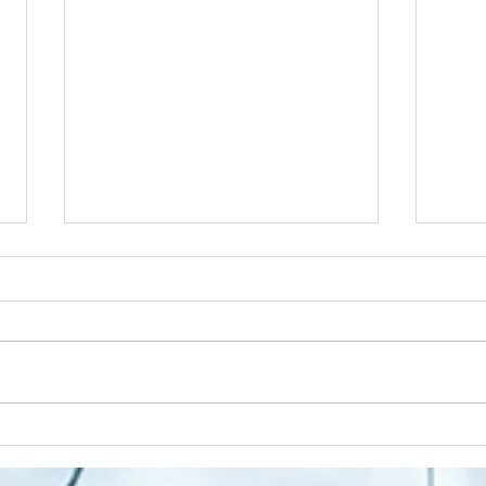
Spek
Dziwna jesień