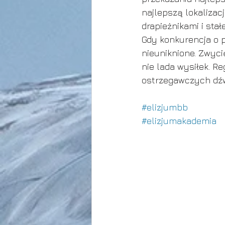
najlepszą lokalizac
drapieżnikami i sta
Gdy konkurencja o pa
nieuniknione. Zwyci
nie lada wysiłek. R
ostrzegawczych dźw
#elizjumbb
#elizjumakademia