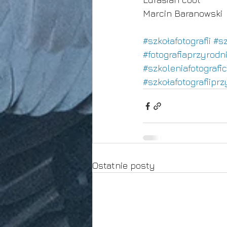
Marcin Baranowski
#szkołafotografii
#sz
#fotografiaprzyrodn
#szkoleniafotografi
#szkołafotografiipr
Ostatnie posty