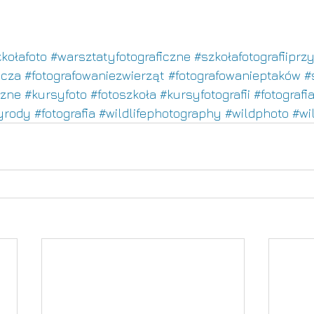
kołafoto
#warsztatyfotograficzne
#szkołafotografiiprz
icza
#fotografowaniezwierząt
#fotografowanieptaków
#
czne
#kursyfoto
#fotoszkoła
#kursyfotografii
#fotografi
zyrody
#fotografia
#wildlifephotography
#wildphoto
#wil