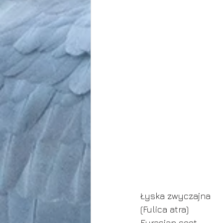
Łyska zwyczajna
(Fulica atra)
Eurasian coot