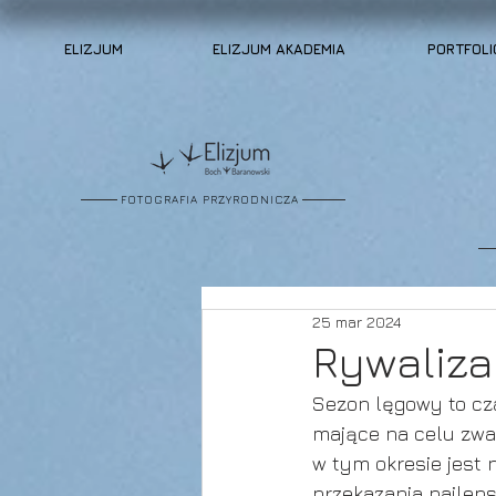
ELIZJUM
ELIZJUM AKADEMIA
PORTFOLI
FOTOGRAFIA PRZYRODNICZA
25 mar 2024
Rywaliza
Sezon lęgowy to cz
mające na celu zwab
w tym okresie jest
przekazania najleps