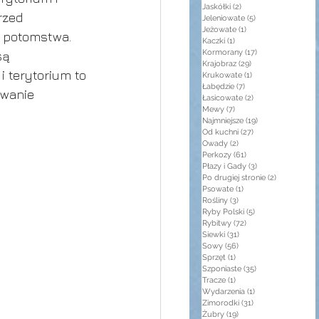
Jaskółki
(2)
2 posty
rzed 
Jeleniowate
(5)
5 postów
Jeżowate
(1)
1 post
o potomstwa. 
Kaczki
(1)
1 post
Kormorany
(17)
17 postów
są 
Krajobraz
(29)
29 postów
 terytorium to 
Krukowate
(1)
1 post
Łabędzie
(7)
7 postów
awanie 
Łasicowate
(2)
2 posty
Mewy
(7)
7 postów
Najmniejsze
(19)
19 postów
Od kuchni
(27)
27 postów
Owady
(2)
2 posty
Perkozy
(61)
61 postów
Płazy i Gady
(3)
3 posty
Po drugiej stronie
(2)
2 posty
Psowate
(1)
1 post
Rośliny
(3)
3 posty
Ryby Polski
(5)
5 postów
Rybitwy
(72)
72 posty
Siewki
(31)
31 postów
Sowy
(56)
56 postów
Sprzęt
(1)
1 post
Szponiaste
(35)
35 postów
Tracze
(1)
1 post
Wydarzenia
(1)
1 post
Zimorodki
(31)
31 postów
Żubry
(19)
19 postów