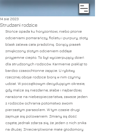
14 sie 2023
Strudzeni rodzice
Słońce opada ku horyzontowi, niebo płonie 
odcieniami pomarańczy, fioletu i purpury, złoty 
blask zalewa cała pradolinę. Gorący piasek 
zmiękczony złotym odcieniem oddaje 
przyjemne ciepło. To był wyczerpujący dzień 
dla strudzonych rodziców. Karmienie piskląt to 
bardzo czasochłonne zajęcie. U rybitwy 
rzecznej oboje rodzice biorą w nim czynny 
udział. W początkowym decydującym okresie, 
gdy malce są niezdarne, słabe i najbardziej 
narażone na niebezpieczeństwa, zawsze jeden 
z rodziców ochrania potomstwo swoim 
pierzastym parasolem. W tym czasie drugi 
zajmuje się polowaniem. Zmiany są dość 
częste, jednak zdarza się, że jeden z nich znika 
na dłużej. Zniecierpliwione małe głodomory 