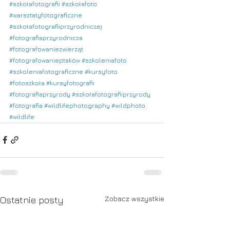
#szkołafotografii
#szkołafoto
#warsztatyfotograficzne
#szkołafotografiiprzyrodniczej
#fotografiaprzyrodnicza
#fotografowaniezwierząt
#fotografowanieptaków
#szkoleniafoto
#szkoleniafotograficzne
#kursyfoto
#fotoszkoła
#kursyfotografii
#fotografiaprzyrody
#szkołafotografiiprzyrody
#fotografia
#wildlifephotography
#wildphoto
#wildlife
Zobacz wszystkie
Ostatnie posty