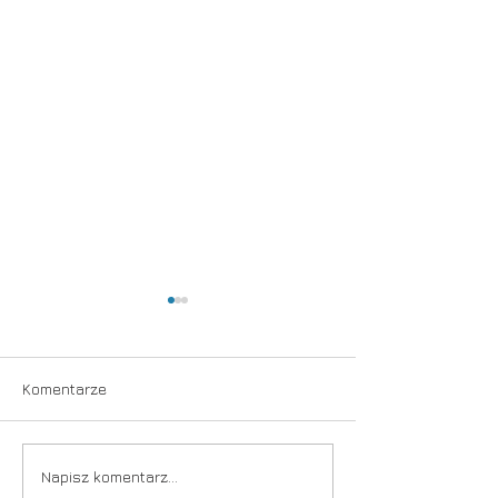
Komentarze
Spektakl
Dziwna jesień
Napisz komentarz...