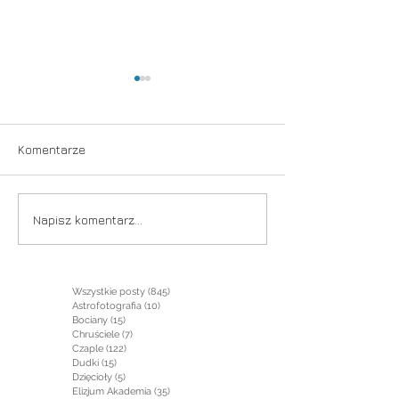
Komentarze
Sentyment
Czerń rodzi biel
Napisz komentarz...
Wszystkie posty
(845)
845 postów
Astrofotografia
(10)
10 postów
Bociany
(15)
15 postów
Chruściele
(7)
7 postów
Czaple
(122)
122 posty
Dudki
(15)
15 postów
Dzięcioły
(5)
5 postów
Elizjum Akademia
(35)
35 postów