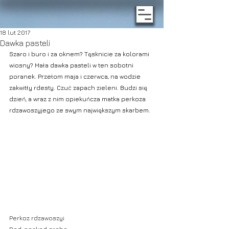
18 lut 2017
Dawka pasteli
Szaro i buro i za oknem? Tęsknicie za kolorami 
wiosny? Mała dawka pasteli w ten sobotni 
poranek. Przełom maja i czerwca, na wodzie 
zakwitły rdesty. Czuć zapach zieleni. Budzi się 
dzień, a wraz z nim opiekuńcza matka perkoza 
rdzawoszyjego ze swym największym skarbem.
Perkoz rdzawoszyi