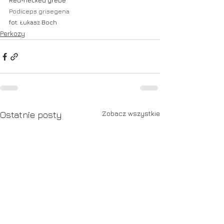
Red-necked grebe
Podiceps grisegena
fot. Łukasz Boch
Perkozy
Zobacz wszystkie
Ostatnie posty