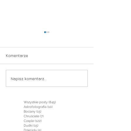
Taniec
Komentarze
Już niebawem
Napisz komentarz...
Wszystkie posty
(845)
845 postów
Astrofotografia
(10)
10 postów
Bociany
(15)
15 postów
Chruściele
(7)
7 postów
Czaple
(122)
122 posty
Dudki
(15)
15 postów
Dzięcioły
(5)
5 postów