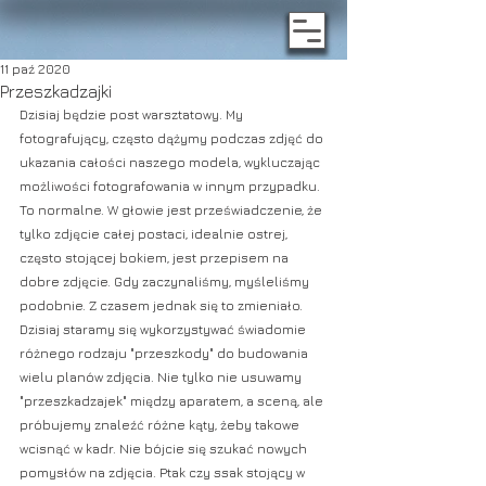
11 paź 2020
Przeszkadzajki
Dzisiaj będzie post warsztatowy. My 
fotografujący, często dążymy podczas zdjęć do 
ukazania całości naszego modela, wykluczając 
możliwości fotografowania w innym przypadku. 
To normalne. W głowie jest przeświadczenie, że 
tylko zdjęcie całej postaci, idealnie ostrej, 
często stojącej bokiem, jest przepisem na 
dobre zdjęcie. Gdy zaczynaliśmy, myśleliśmy 
podobnie. Z czasem jednak się to zmieniało. 
Dzisiaj staramy się wykorzystywać świadomie 
różnego rodzaju "przeszkody" do budowania 
wielu planów zdjęcia. Nie tylko nie usuwamy 
"przeszkadzajek" między aparatem, a sceną, ale 
próbujemy znaleźć różne kąty, żeby takowe 
wcisnąć w kadr. Nie bójcie się szukać nowych 
pomysłów na zdjęcia. Ptak czy ssak stojący w 