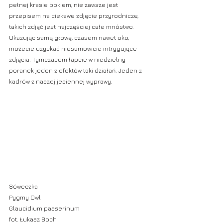
pełnej krasie bokiem, nie zawsze jest 
przepisem na ciekawe zdjęcie przyrodnicze, 
takich zdjęć jest najczęściej całe mnóstwo. 
Ukazując samą głowę, czasem nawet oko, 
możecie uzyskać niesamowicie intrygujące 
zdjęcia. Tymczasem łapcie w niedzielny 
poranek jeden z efektów taki działań. Jeden z 
kadrów z naszej jesiennej wyprawy.
Sóweczka
Pygmy Owl
Glaucidium passerinum
fot. Łukasz Boch