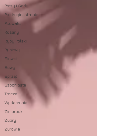
Płazy i Gady
Po drugiej stronie
Psowate
Rośliny
Ryby Polski
Rybitwy
Siewki
Sowy
Sprzęt
Szponiaste
Tracze
Wydarzenia
Zimorodki
Żubry
Żurawie