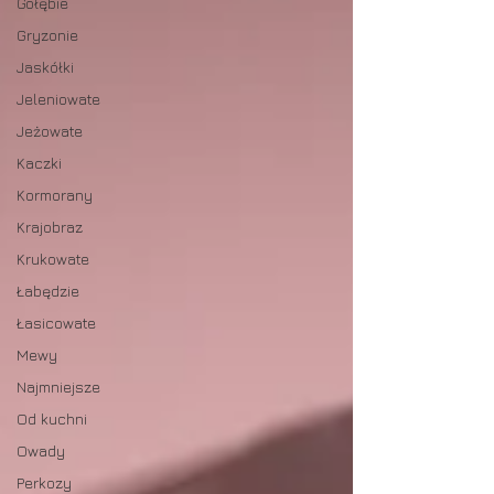
Gołębie
Gryzonie
Jaskółki
Jeleniowate
Jeżowate
Kaczki
Kormorany
Krajobraz
Krukowate
Łabędzie
Łasicowate
Mewy
Najmniejsze
Od kuchni
Owady
Perkozy