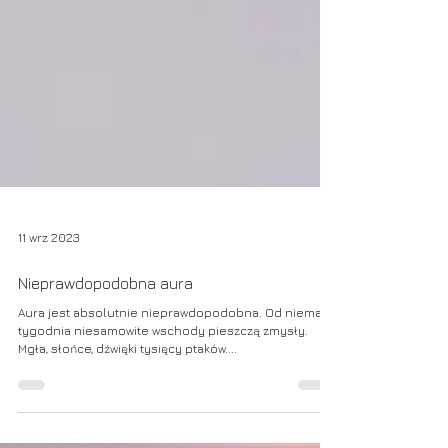
11 wrz 2023
Nieprawdopodobna aura
Aura jest absolutnie nieprawdopodobna. Od niemal
tygodnia niesamowite wschody pieszczą zmysły.
Mgła, słońce, dźwięki tysięcy ptaków....