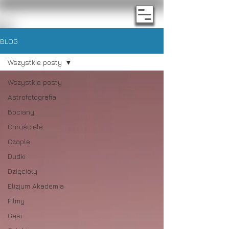
BLOG
Wszystkie posty
Wszystkie posty
Astrofotografia
Bociany
Chruściele
Czaple
Dudki
Dzięcioły
Elizjum Akademia
Filmy
Gęsi