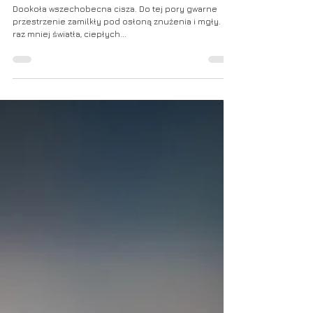
29 lis 2022
Cisza w kolorach
Dookoła wszechobecna cisza. Do tej pory gwarne
przestrzenie zamilkły pod osłoną znużenia i mgły. Co
raz mniej światła, ciepłych...