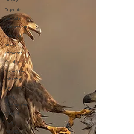
Gołębie
Gryzonie
Jaskółki
Jeleniowate
Jeżowate
Kaczki
Kormorany
Krajobraz
Krukowate
Łabędzie
Łasicowate
Mewy
Najmniejsze
Od kuchni
Owady
Perkozy