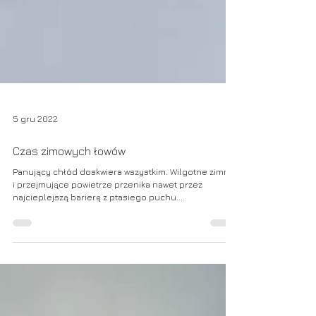
5 gru 2022
Czas zimowych łowów
Panujący chłód doskwiera wszystkim. Wilgotne zimne
i przejmujące powietrze przenika nawet przez
najcieplejszą barierę z ptasiego puchu....