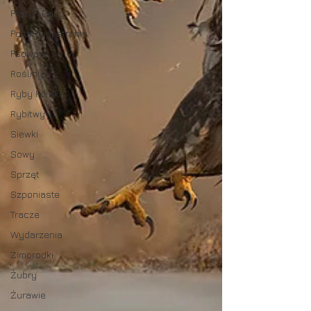
Płazy i Gady
Po drugiej stronie
Psowate
Rośliny
Ryby Polski
Rybitwy
Siewki
Sowy
Sprzęt
Szponiaste
Tracze
Wydarzenia
Zimorodki
Żubry
Żurawie