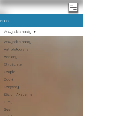
BLOG
Wszystkie posty
Wszystkie posty
Astrofotografia
Bociany
Chruściele
Czaple
Dudki
Dzięcioły
Elizjum Akademia
Filmy
Gęsi