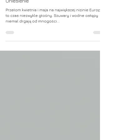
11 maj 2022
Uniesienie
Przełom kwietnia i maja na największej nizinie Europy,
to czas niezwykle głośny. Szuwary i wodne ostępy
niemal drgają od mnogości...